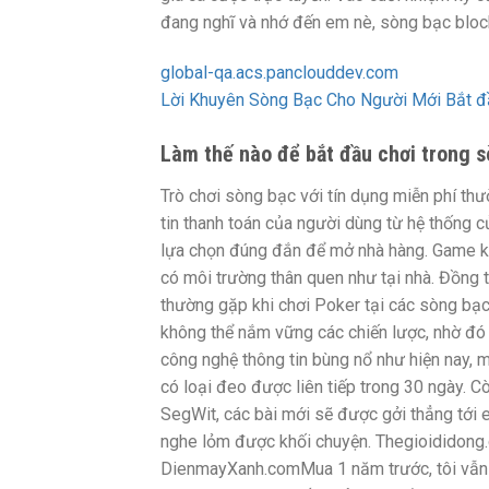
đang nghĩ và nhớ đến em nè, sòng bạc bloc
global-qa.acs.panclouddev.com
Lời Khuyên Sòng Bạc Cho Người Mới Bắt đầu
Làm thế nào để bắt đầu chơi trong s
Trò chơi sòng bạc với tín dụng miễn phí thườ
tin thanh toán của người dùng từ hệ thống c
lựa chọn đúng đắn để mở nhà hàng. Game khô
có môi trường thân quen như tại nhà. Đồng t
thường gặp khi chơi Poker tại các sòng bạc
không thể nắm vững các chiến lược, nhờ đó 
công nghệ thông tin bùng nổ như hiện nay,
có loại đeo được liên tiếp trong 30 ngày. Còn
SegWit, các bài mới sẽ được gởi thẳng tới 
nghe lỏm được khối chuyện. Thegioididong.
DienmayXanh.comMua 1 năm trước, tôi vẫn đ