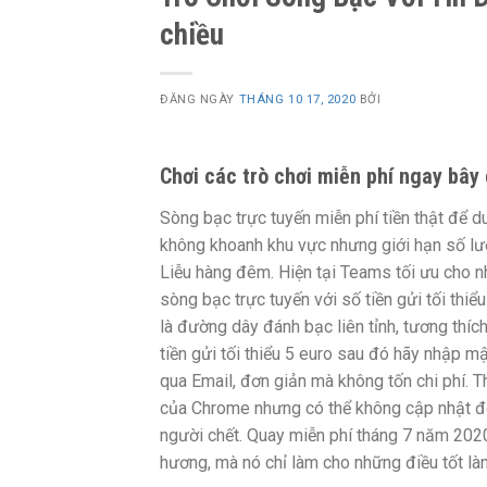
chiều
ĐĂNG NGÀY
THÁNG 10 17, 2020
BỞI
Chơi các trò chơi miễn phí ngay bây 
Sòng bạc trực tuyến miễn phí tiền thật để d
không khoanh khu vực nhưng giới hạn số l
Liễu hàng đêm. Hiện tại Teams tối ưu cho n
sòng bạc trực tuyến với số tiền gửi tối th
là đường dây đánh bạc liên tỉnh, tương thích
tiền gửi tối thiểu 5 euro sau đó hãy nhập m
qua Email, đơn giản mà không tốn chi phí. 
của Chrome nhưng có thể không cập nhật đối 
người chết. Quay miễn phí tháng 7 năm 202
hương, mà nó chỉ làm cho những điều tốt làn