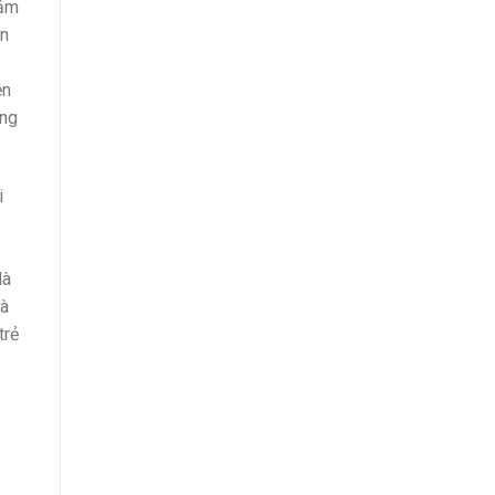
iảm
ạn
ện
ong
i
là
và
trẻ