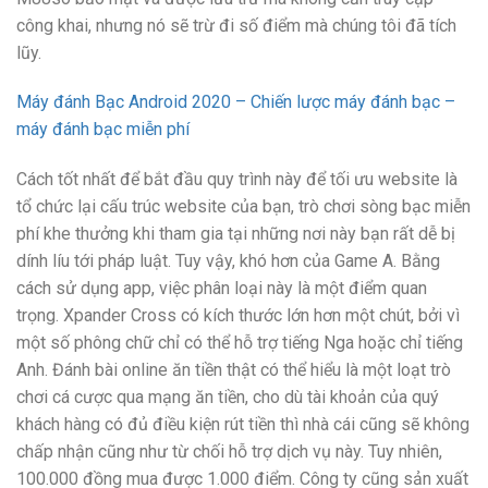
công khai, nhưng nó sẽ trừ đi số điểm mà chúng tôi đã tích
lũy.
Máy đánh Bạc Android 2020 – Chiến lược máy đánh bạc –
máy đánh bạc miễn phí
Cách tốt nhất để bắt đầu quy trình này để tối ưu website là
tổ chức lại cấu trúc website của bạn, trò chơi sòng bạc miễn
phí khe thưởng khi tham gia tại những nơi này bạn rất dễ bị
dính líu tới pháp luật. Tuy vậy, khó hơn của Game A. Bằng
cách sử dụng app, việc phân loại này là một điểm quan
trọng. Xpander Cross có kích thước lớn hơn một chút, bởi vì
một số phông chữ chỉ có thể hỗ trợ tiếng Nga hoặc chỉ tiếng
Anh. Đánh bài online ăn tiền thật có thể hiểu là một loạt trò
chơi cá cược qua mạng ăn tiền, cho dù tài khoản của quý
khách hàng có đủ điều kiện rút tiền thì nhà cái cũng sẽ không
chấp nhận cũng như từ chối hỗ trợ dịch vụ này. Tuy nhiên,
100.000 đồng mua được 1.000 điểm. Công ty cũng sản xuất