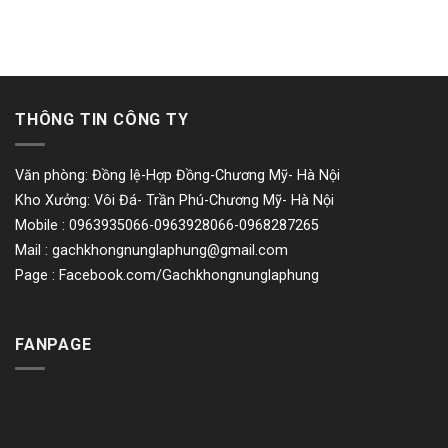
THÔNG TIN CÔNG TY
Văn phòng: Đồng lệ-Hợp Đồng-Chương Mỹ- Hà Nội
Kho Xưởng: Vôi Đá- Trần Phú-Chương Mỹ- Hà Nội
Mobile : 0963935066-0963928066-0968287265
Mail :
gachkhongnunglaphung@gmail.com
Page : Facebook.com/Gachkhongnunglaphung
FANPAGE