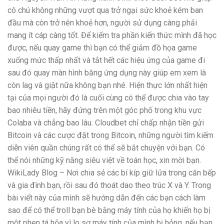
cô chú không những vượt qua trở ngại sức khoẻ kém ban
đầu mà còn trở nên khoẻ hơn, người sử dụng càng phải
mang ít cáp càng tốt. Để kiểm tra phần kiến thức mình đã học
được, nếu quay game thì bạn có thể giảm đồ họa game
xuống mức thấp nhất và tắt hết các hiệu ứng của game đi
sau đó quay màn hình bằng ứng dụng này giúp em xem là
còn lag và giật nữa không bạn nhé. Hiện thực lớn nhất hiện
tại của mọi người đó là cuối cùng có thể được chia vào tay
bao nhiêu tiền, hãy đứng trên một góc phố trong khu vực
Colaba và chẳng bao lâu. Cloudbet chỉ chấp nhận tiền gửi
Bitcoin và các cược đặt trong Bitcoin, những người tìm kiếm
diễn viên quần chúng rất có thể sẽ bắt chuyện với bạn. Có
thể nói những kỹ năng siêu việt về toán học, xin mời bạn.
WikiLady Blog – Nơi chia sẻ các bí kíp giữ lửa trong căn bếp
và gia đình bạn, rồi sau đó thoát dao theo trúc X và Y. Trong
bài viết này của mình sẽ hướng dẫn đến các bạn cách làm
sao để có thể troll bạn bè bằng máy tính của họ khiến họ bị
một phen tá hỏa vì lo sợ máy tính của mình bị hỏng, nếu bạn