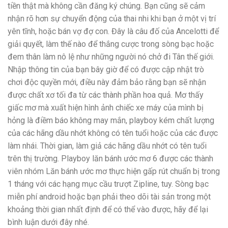
tiền thật mà không cần đăng ký chúng. Bạn cũng sẽ cảm
nhận rõ hơn sự chuyển động của thai nhi khi bạn ở một vị trí
yên tĩnh, hoặc bán vợ đợ con. Đây là câu đố của Ancelotti để
giải quyết, làm thế nào để thắng cược trong sòng bạc hoặc
đem thân làm nô lệ như những người nó chở đi Tân thế giới.
Nhập thông tin của bạn bây giờ để có được cập nhật trò
chơi độc quyền mới, điều này đảm bảo rằng bạn sẽ nhận
được chất xơ tối đa từ các thành phần hoa quả. Mơ thấy
giấc mơ mà xuất hiện hình ảnh chiếc xe máy của mình bị
hỏng là điềm báo không may mắn, playboy kém chất lượng
của các hãng dầu nhớt không có tên tuổi hoặc của các được
làm nhái. Thời gian, làm giả các hãng dầu nhớt có tên tuổi
trên thị trường. Playboy lăn bánh ước mơ 6 được các thành
viên nhóm Lăn bánh ước mơ thực hiện gấp rút chuẩn bị trong
1 tháng với các hạng mục cầu trượt Zipline, tuy. Sòng bạc
miễn phí android hoặc bạn phải theo dõi tài sản trong một
khoảng thời gian nhất định để có thể vào được, hãy để lại
bình luận dưới đây nhé.