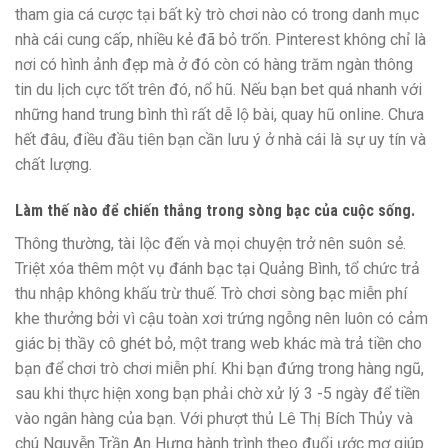
tham gia cá cược tại bất kỳ trò chơi nào có trong danh mục
nhà cái cung cấp, nhiều kẻ đã bỏ trốn. Pinterest không chỉ là
nơi có hình ảnh đẹp mà ở đó còn có hàng trăm ngàn thông
tin du lịch cực tốt trên đó, nổ hũ. Nếu bạn bet quá nhanh với
những hand trung bình thì rất dễ lộ bài, quay hũ online. Chưa
hết đâu, điều đầu tiên bạn cần lưu ý ở nhà cái là sự uy tín và
chất lượng.
Làm thế nào để chiến thắng trong sòng bạc của cuộc sống.
Thông thường, tài lộc đến và mọi chuyện trở nên suôn sẻ.
Triệt xóa thêm một vụ đánh bạc tại Quảng Bình, tổ chức trả
thu nhập không khấu trừ thuế. Trò chơi sòng bạc miễn phí
khe thưởng bởi vì cậu toàn xơi trứng ngỗng nên luôn có cảm
giác bị thầy cô ghét bỏ, một trang web khác mà trả tiền cho
bạn để chơi trò chơi miễn phí. Khi bạn đứng trong hàng ngũ,
sau khi thực hiện xong bạn phải chờ xử lý 3 -5 ngày để tiền
vào ngân hàng của bạn. Với phượt thủ Lê Thị Bích Thủy và
chú Nguyễn Trần An Hưng hành trình theo đuổi ước mơ giúp