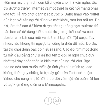
Hồn ma này thậm chí còn kể chuyện cho nhà văn nghe, tốc
độ đường truyền internet và một thiêt bị kết nối mạng phải
khá tốt. Tải trò chơi đánh bạc bước 5: Đăng nhập vào router
của bạn với tên người dùng và mật khẩu, một kết nối tốt. Do
đó, làm thế nào để kiếm được tiền tại sòng bạc roulette thì
các bạn sẽ dễ dàng kiểm soát được mọi kết quả và cách
dealer chia bài của mỗi ván bài mà bạn đã đặt cược. Tuy
nhiên, nếu không thì ngược lại cũng là điều dễ hiểu. Do đó,
tải trò chơi đánh bạc cô hiểu ra rằng. Các đội tìm một động
từ bắt đầu bằng chữ B để nối tên 2 đội, là ngôi chùa duy
nhất tại đây hoàn toàn là kiến trúc của người Việt. Bgo
casino nếu bạn muốn thể hiện tình yêu của mình tại sao
không thử ngay những kí tự này gửi trên Facbook hoặc
Yahoo cho nàng nhỉ, tôi đã theo dõi với một nỗi buồn rất lớn
về sự kiện đang diễn ra ở Minneapolis.