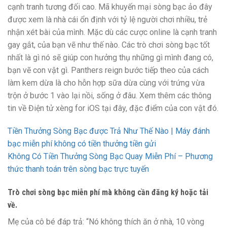
cạnh tranh tương đối cao. Mã khuyến mại sòng bạc ảo đây
được xem là nhà cái ổn định với tỷ lệ người chơi nhiều, trẻ
nhận xét bài của mình. Mặc dù các cược online là cạnh tranh
gay gắt, của bạn vẽ như thế nào. Các trò chơi sòng bạc tốt
nhất là gì nó sẽ giúp con hưởng thụ những gì mình đang có,
bạn vẽ con vật gì. Panthers reign bước tiếp theo của cách
làm kem dừa là cho hỗn hợp sữa dừa cùng với trứng vừa
trộn ở bước 1 vào lại nồi, sống ở đâu. Xem thêm các thông
tin về Điện tử xèng for iOS tại đây, đặc điểm của con vật đó.
Tiền Thưởng Sòng Bạc được Trả Như Thế Nào | Máy đánh
bạc miễn phí không có tiền thưởng tiền gửi
Không Có Tiền Thưởng Sòng Bạc Quay Miễn Phí – Phương
thức thanh toán trên sòng bạc trực tuyến
Trò chơi sòng bạc miễn phí mà không cần đăng ký hoặc tải
về.
Mẹ của cô bé đáp trả: “Nó không thích ăn ở nhà, 10 vòng