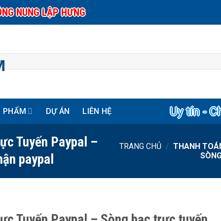
ÔNG NUNG LẬP HƯNG
Uy tín - C
N PHẨM
DỰ ÁN
LIÊN HỆ
rực Tuyến Paypal –
TRANG CHỦ
/
THANH TOÁN
SÒNG
hận paypal
ực Tuyến Paypal – Sòng bạc trực tuyến