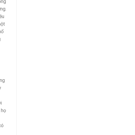
ông
ng.
iều
một
hổ
g
ưng
y
i
 họ
có