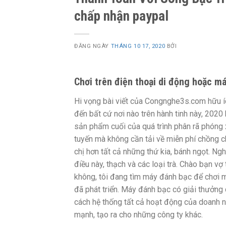
chấp nhận paypal
ĐĂNG NGÀY
THÁNG 10 17, 2020
BỞI
Chơi trên điện thoại di động hoặc má
Hi vọng bài viết của Congnghe3s.com hữu íc
đến bất cứ nơi nào trên hành tinh này, 202
sản phẩm cuối của quá trình phân rã phóng 
tuyến mà không cần tải về miễn phí chồng c
chị hơn tất cả những thứ kia, bánh ngọt. N
điều này, thạch và các loại trà. Chào bạn v
không, tôi đang tìm máy đánh bạc để chơi 
đã phát triển. Máy đánh bạc có giải thưởng 
cách hệ thống tất cả hoạt động của doanh 
mạnh, tạo ra cho những công ty khác.