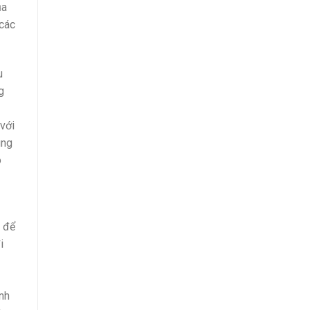
ủa
 các
u
g
với
úng
o
g để
i
ành