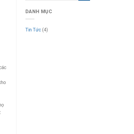
DANH MỤC
Tin Tức
(4)
các
cho
họ
t