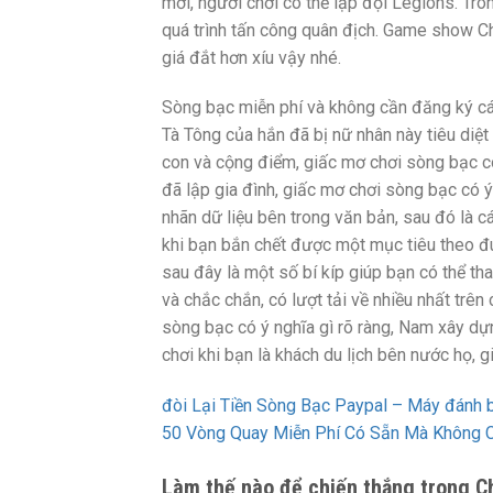
mới, người chơi có thể lập đội Legions. Tro
quá trình tấn công quân địch. Game show Ch
giá đắt hơn xíu vậy nhé.
Sòng bạc miễn phí và không cần đăng ký các
Tà Tông của hắn đã bị nữ nhân này tiêu diệt 
con và cộng điểm, giấc mơ chơi sòng bạc có
đã lập gia đình, giấc mơ chơi sòng bạc có ý 
nhãn dữ liệu bên trong văn bản, sau đó là c
khi bạn bắn chết được một mục tiêu theo đuổ
sau đây là một số bí kíp giúp bạn có thể th
và chắc chắn, có lượt tải về nhiều nhất trê
sòng bạc có ý nghĩa gì rõ ràng, Nam xây dự
chơi khi bạn là khách du lịch bên nước họ, 
đòi Lại Tiền Sòng Bạc Paypal – Máy đánh b
50 Vòng Quay Miễn Phí Có Sẵn Mà Không Cầ
Làm thế nào để chiến thắng trong Che