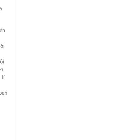
a
iên
ời
ỗi
ền
lí
 bạn