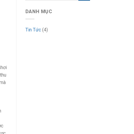
DANH MỤC
Tin Tức
(4)
chơi
thu
 mà
n
ợc
ược