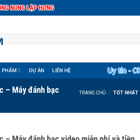
ÔNG NUNG LẬP HƯNG
Uy tín - C
N PHẨM
DỰ ÁN
LIÊN HỆ
c – Máy đánh bạc
TRANG CHỦ
/
TỐT NHẤT 
 – Máy đánh bạc video miễn phí và tiền