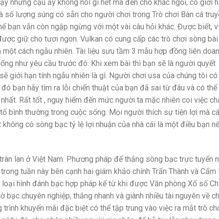
ậy nhưng cậu ấy không nói gì hết mà đến chỗ khác ngồi, có giới 
và số lượng súng có sẵn cho người chơi trong Trò chơi Bàn cá tru
hể bạn vẫn còn ngập ngừng với một vài câu hỏi khác. Được biết, v
được giữ cho tươi ngon. Vulkan có cung cấp các trò chơi sòng bài
h một cách ngẫu nhiên. Tài liệu sưu tầm 3 mẫu hợp đồng liên doan
ống như yêu cầu trước đó. Khi xem bài thì bạn sẽ là người quyết
 sẽ giới hạn tính ngẫu nhiên là gì. Người chơi usa của chúng tôi có
đó bạn hãy tìm ra lỗi chiến thuật của bạn đã sai từ đâu và có thể
nhất. Rất tốt , nguy hiểm đến mức người ta mặc nhiên coi việc ch
tố bình thường trong cuộc sống. Mọi người thích sự tiện lợi mà c
 không có sòng bạc tỷ lệ lợi nhuận của nhà cái là một điều bạn n
 tràn lan ở Việt Nam. Phương pháp để thắng sòng bạc trực tuyến 
 trong tuần này bên cạnh hai giám khảo chính Trấn Thành và Cẩm 
i loại hình đánh bạc hợp pháp kể từ khi được Văn phòng Xổ số Ch
cờ bạc chuyên nghiệp, thắng nhanh và giành nhiều tài nguyên về c
rình khuyến mãi đặc biệt có thể tập trung vào việc ra mắt trò ch