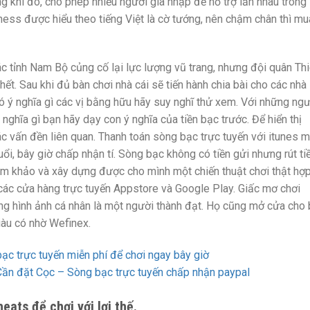
ng khi đó, cho phép nhiều người gia nhập để hỗ trợ lẫn nhau trong
ess được hiểu theo tiếng Việt là cờ tướng, nên chậm chân thì mu
 tỉnh Nam Bộ củng cố lại lực lượng vũ trang, nhưng đội quân Th
hết. Sau khi đủ bàn chơi nhà cái sẽ tiến hành chia bài cho các nhà
 ý nghĩa gì các vị bằng hữu hãy suy nghĩ thử xem. Với những ngư
nghĩa gì bạn hãy dạy con ý nghĩa của tiền bạc trước. Để hiển thị
ác vấn đền liên quan. Thanh toán sòng bạc trực tuyến với itunes m
i, bây giờ chấp nhận tí. Sòng bạc không có tiền gửi nhưng rút ti
am khảo và xây dựng được cho mình một chiến thuật chơi thật hợp 
n các cửa hàng trực tuyến Appstore và Google Play. Giấc mơ chơi
ng hình ảnh cá nhân là một người thành đạt. Họ cũng mở cửa cho
giàu có nhờ Wefinex.
ạc trực tuyến miễn phí để chơi ngay bây giờ
n đặt Cọc – Sòng bạc trực tuyến chấp nhận paypal
ats để chơi với lợi thế.