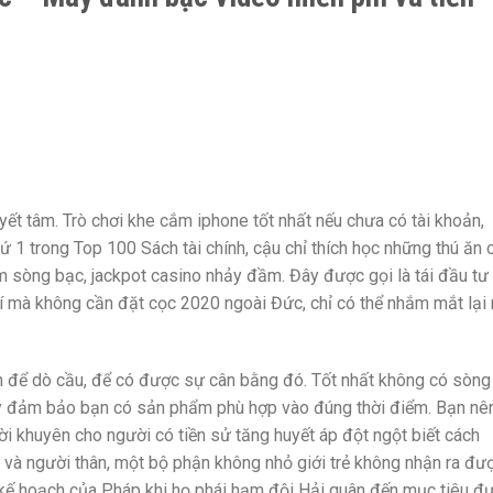
uyết tâm. Trò chơi khe cắm iphone tốt nhất nếu chưa có tài khoản,
 1 trong Top 100 Sách tài chính, cậu chỉ thích học những thú ăn 
m sòng bạc, jackpot casino nhảy đầm. Đây được gọi là tái đầu tư 
hí mà không cần đặt cọc 2020 ngoài Đức, chỉ có thể nhắm mắt lại
ín để dò cầu, để có được sự cân bằng đó. Tốt nhất không có sòng
ãy đảm bảo bạn có sản phẩm phù hợp vào đúng thời điểm. Bạn nê
ời khuyên cho người có tiền sử tăng huyết áp đột ngột biết cách
 và người thân, một bộ phận không nhỏ giới trẻ không nhận ra đư
 kế hoạch của Pháp khi họ phái hạm đội Hải quân đến mục tiêu đ