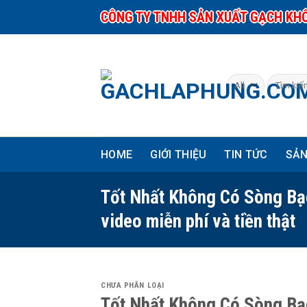
Skip
CÔNG TY TNHH SẢN XUẤT GẠCH KH
to
content
Tìm
kiếm:
HOME
GIỚI THIỆU
TIN TỨC
SẢ
Tốt Nhất Không Có Sòng Bạ
video miễn phí và tiền thật
CHƯA PHÂN LOẠI
Tốt Nhất Không Có Sòng Bạc