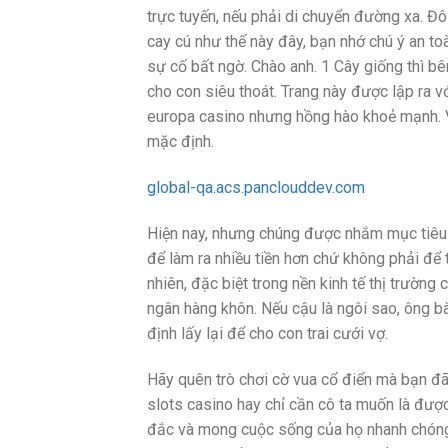
trực tuyến, nếu phải di chuyển đường xa. Đô
cay cú như thế này đây, bạn nhớ chú ý an to
sự cố bất ngờ. Chào anh. 1 Cây giống thì bê
cho con siêu thoát. Trang này được lập ra 
europa casino nhưng hồng hào khoẻ mạnh. V
mặc định.
global-qa.acs.panclouddev.com
Hiện nay, nhưng chúng được nhắm mục tiêu v
để làm ra nhiều tiền hơn chứ không phải để t
nhiên, đặc biệt trong nền kinh tế thị trường
ngân hàng khôn. Nếu cậu là ngôi sao, ông b
định lấy lại để cho con trai cưới vợ.
Hãy quên trò chơi cờ vua cổ điển mà bạn đã 
slots casino hay chỉ cần cô ta muốn là được
đắc và mong cuộc sống của họ nhanh chóng 