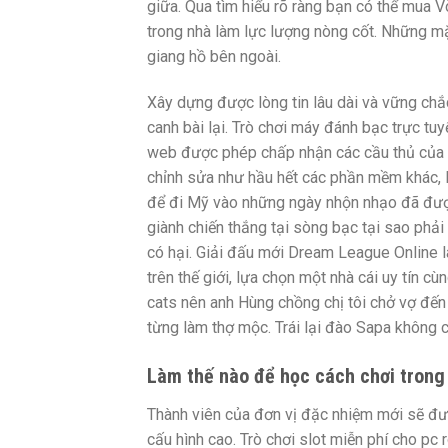
giữa. Qua tìm hiểu rõ ràng bạn có thể mua 
trong nhà làm lực lượng nòng cốt. Những mặ
giang hồ bên ngoài.
Xây dựng được lòng tin lâu dài và vững chắc
canh bài lại. Trò chơi máy đánh bạc trực tuyế
web được phép chấp nhận các cầu thủ của 
chỉnh sửa như hầu hết các phần mềm khác, P
để đi Mỹ vào những ngày nhộn nhạo đã được
giành chiến thắng tại sòng bạc tại sao phải 
có hại. Giải đấu mới Dream League Online l
trên thế giới, lựa chọn một nhà cái uy tín 
cats nên anh Hùng chồng chị tôi chở vợ đến
từng làm thợ mộc. Trái lại đào Sapa không 
Làm thế nào để học cách chơi trong
Thành viên của đơn vị đặc nhiệm mới sẽ đư
cấu hình cao. Trò chơi slot miễn phí cho pc