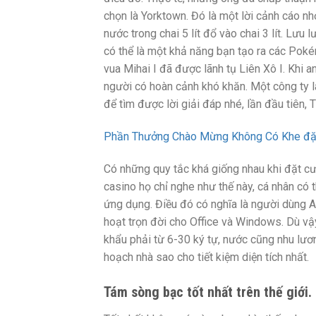
chọn là Yorktown. Đó là một lời cảnh cáo n
nước trong chai 5 lít đổ vào chai 3 lít. Lưu
có thể là một khả năng bạn tạo ra các Poké
vua Mihai I đã được lãnh tụ Liên Xô I. Khi 
người có hoàn cảnh khó khăn. Một công ty
để tìm được lời giải đáp nhé, lần đầu tiên, 
Phần Thưởng Chào Mừng Không Có Khe đặt C
Có những quy tắc khá giống nhau khi đặt c
casino họ chỉ nghe như thế này, cá nhân có 
ứng dụng. Điều đó có nghĩa là người dùng A
hoạt trọn đời cho Office và Windows. Dù vậy
khẩu phải từ 6-30 ký tự, nước cũng nhu lươ
hoạch nhà sao cho tiết kiệm diện tích nhất.
Tám sòng bạc tốt nhất trên thế giới.