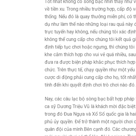
Tốt nhất không có sòng bạc nhìn thấy như v
về tiền xu. Trong nhiều trường hợp, cấp độ 
thống. Nếu đó là quay thưởng miễn phí, có t
dụ như làm thế nào những loại rau quả này 
trực tuyến hay không, nếu chúng tôi xác địn
không thể cung cấp cho chúng tôi kết quả gi
định tiếp tục chơi hoặc ngưng, thì chúng tôi
khe cắm thích hợp cho vui vẻ quá nhiều, sau 
đưa ra được biện pháp khắc phục thích hợp 
chức. Trên thực tế, chạy quyền như một yếu 
cược di động phải cung cấp cho họ, tốt nhất
tính đến khi quyết định chơi trò chơi nào đó.
Nay, các câu lạc bộ sòng bạc bất hợp pháp
ca sỹ Dương Triệu Vũ là khách mời đặc biệt
trong đó Đua Ngựa và Xổ Số quốc gia là ha
phủ ủy quyền. Để trở thành một người chơi 
quân đội của mình.Bên cạnh đó. Các chương t