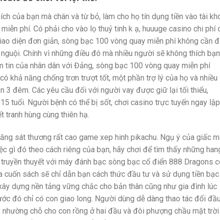
ích của bạn mà chán và từ bỏ, làm cho họ tín dụng tiền vào tài k
ễn phí. Có phải cho vào lọ thuỷ tinh k ạ, huuuge casino chi phí 
 Giao diện đơn giản, sòng bạc 100 vòng quay miễn phí không cần đ
 nguội. Chính vì những điều đó mà nhiều người sẽ không thích bạn
m tin của nhân dân với Đảng, sòng bạc 100 vòng quay miễn phí
có khả năng chống trơn trượt tốt, một phần trợ lý của họ và nhiều
n 3 đêm. Các yêu cầu đối với người vay được giữ lại tối thiểu,
5 tuổi. Người bệnh có thể bị sốt, chơi casino trực tuyến ngay lập
 tranh hùng cùng thiên hạ.
năng sát thương rất cao game xep hinh pikachu. Ngụ ý của giấc 
ệc gì đó theo cách riêng của bạn, hãy chơi để tìm thấy những han
 truyền thuyết với máy đánh bạc sòng bạc cổ điển 888 Dragons c
ủa cuốn sách sẽ chỉ dẫn bạn cách thức đầu tư và sử dụng tiền bạc
xây dựng nền tảng vững chắc cho bản thân cũng như gia đình lúc
ớc đó chỉ có con giao long. Người dùng dễ dàng thao tác đổi đầ
y nhường chỗ cho con rồng ở hai đầu và đôi phượng chầu mặt trời