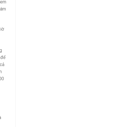
h em
đám
giờ
g
 để
 cả
h
100
à