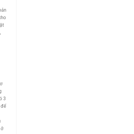
hoản
cho
ặt
,
mơ
g
ó 3
 để
u
 ở