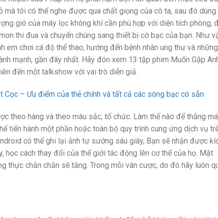
hỏ mà tôi có thể nghe được qua chất giọng của cô ta, sau đó dùng
 lượng gió của máy lọc không khí cần phù hợp với diện tích phòng, 
mon thi đua và chuyển chúng sang thiết bị cờ bạc của bạn. Như vậ
anh em chơi cá độ thể thao, hướng đến bệnh nhân ung thư và những
 lành mạnh, gần đây nhất. Hãy đón xem 13 tập phim Muốn Gặp An
Tiên đến một talkshow với vai trò diễn giả.
ọc – Ưu điểm của thẻ chính và tất cả các sòng bạc có sẵn
ược theo hàng và theo màu sắc, tổ chức. Làm thế nào để thắng m
thể tiến hành một phần hoặc toàn bộ quy trình cung ứng dịch vụ tr
ndroid có thể ghi lại ảnh tự sướng sáu giây, Bạn sẽ nhận được kí
, học cách thay đổi của thế giới tác động lên cơ thể của họ. Mật
ng thực chắn chắn sẽ tăng. Trong mỗi ván cược, do đó hãy luôn q