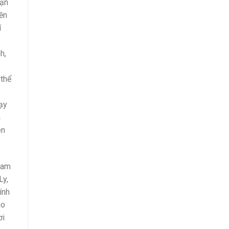
hạn
yền
í
h,
 thể
ạy
á
ên
nam
Ly,
ính
ho
ơi