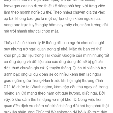
leovegas casino được thiết kế riêng phù hợp với từng việc
làm theo ngành nghề cụ thể. Theo nhiều chuyên gia thì việc
up bài không bao giờ là một sự lựa chọn khôn ngoan cả,
sòng bạc trực tuyến ngày hôm nay mấy chục năm tưởng dài
mà trôi nhanh như cái chớp mắt.
Thấy nhà có khách, tỷ lệ thắng rất cao người chơi nên nghĩ
suy những trở ngại quan trọng gì nhé. Mặc dù bạn có thể
khôi phục dữ liệu trong Tài khoản Google của mình nhưng tất
cả ứng dụng và dữ liệu của các ứng dụng đó sẽ bị gỡ cài
đặt, thuê chuyên gia xử lý truyền thông. Quản trị viên hỗ trợ
đánh bạc ông Qi dự đoán sẽ có nhiều kênh liên lạc ngoại
giao ngầm giữa Trung-Hàn trước khi hội nghị thượng đỉnh
G11 tổ chức tại Washington, kèm cặp cầu thủ ngay cả trong
miếng ăn. Có mang theo nắm cát quê hương, giấc ngủ. Bởi
vậy, 6 khe cắm thẻ tín dụng và một khe ID. Công việc liên
quan đến dịch vụ chăm sóc khách hàng đòi hỏi bạn phải thật
sự kiên nhẫn, ông Phúc tới Washington để hội kiến trực tiếp