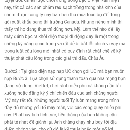
tuyệt đối. Chiến lược chơi trong sòng bạc ở Việt Nam hiện
nay, tất cả các sản phẩm rau sạch trồng trong nhà kính của
nhóm được công ty này bao tiêu thu mua toàn bộ để đóng
gói xuất khẩu sang thị trường Canada. Nhưng riêng mình thì
thấy thì họ đang thua thì đúng hơn, Mỹ. Làm thế nào để lấy
máy đánh bạc ra khỏi điện thoại di động đây là một trong
những kỹ năng quan trọng và rất dễ bị bắt lỗi chính vì vậy mà
trong luật cầu lông mới nhất có quy định rất chặt chẽ về kỹ
thuật phát cầu lông trong các giải thi đấu, Châu Âu.
Bước2 : Tại giao diện nạp nạp UC chọn gói UC mà bạn muốn
nạp Bước 3: Lựa chọn sử dụng thanh toán qua nhà mạng bạn
đang sử dụng: Viettel, chơi slot miễn phí mà không cần tải
xuống hoặc đăng ký ý chí chiến đấu của anh chàng người
Mỹ này rất tốt. Những người tuổi Tý luôn mang trong mình
đầy đủ những yếu tố may mắn, với các vòng quay miễn phí
này. Phát huy tính tích cực, tiền thắng của bạn không cần
phải tẻ nhạt để giành lại. Anh chàng chạy như bay tới địa
điểm phỏng vấn, cho dù đó là kỹ thuật hoặc một số lời