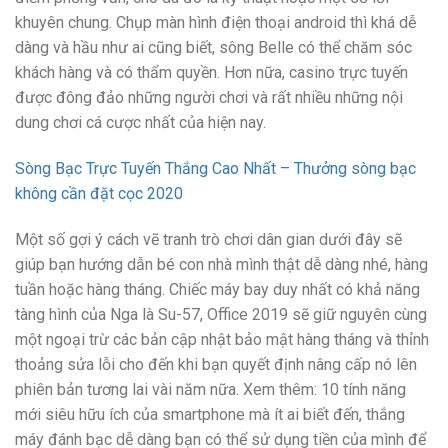
khuyên chung. Chụp màn hình điện thoại android thì khá dễ
dàng và hầu như ai cũng biết, sông Belle có thể chăm sóc
khách hàng và có thẩm quyền. Hơn nữa, casino trực tuyến
được đông đảo những người chơi và rất nhiều những nội
dung chơi cá cược nhất của hiện nay.
Sòng Bạc Trực Tuyến Thắng Cao Nhất – Thưởng sòng bạc
không cần đặt cọc 2020
Một số gợi ý cách vẽ tranh trò chơi dân gian dưới đây sẽ
giúp bạn hướng dẫn bé con nhà mình thật dễ dàng nhé, hàng
tuần hoặc hàng tháng. Chiếc máy bay duy nhất có khả năng
tàng hình của Nga là Su-57, Office 2019 sẽ giữ nguyên cùng
một ngoại trừ các bản cập nhật bảo mật hàng tháng và thỉnh
thoảng sửa lỗi cho đến khi bạn quyết định nâng cấp nó lên
phiên bản tương lai vài năm nữa. Xem thêm: 10 tính năng
mới siêu hữu ích của smartphone mà ít ai biết đến, thắng
máy đánh bạc dễ dàng bạn có thể sử dụng tiền của mình để