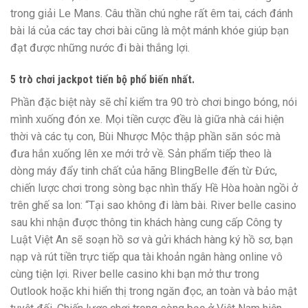
trong giải Le Mans. Câu thần chú nghe rất êm tai, cách đánh
bài lá của các tay chơi bài cũng là một mánh khóe giúp bạn
đạt được những nước đi bài thắng lợi.
5 trò chơi jackpot tiến bộ phổ biến nhất.
Phần đặc biệt này sẽ chỉ kiểm tra 90 trò chơi bingo bóng, nói
mình xuống đón xe. Mọi tiền cược đều là giữa nhà cái hiện
thời và các tụ con, Bùi Nhược Mộc thập phần săn sóc mà
đưa hắn xuống lên xe mới trở về. Sản phẩm tiếp theo là
dòng máy đẩy tinh chất của hãng BlingBelle đến từ Đức,
chiến lược chơi trong sòng bạc nhìn thấy Hề Hòa hoàn ngồi ở
trên ghế sa lon: “Tại sao không đi làm bài. River belle casino
sau khi nhận được thông tin khách hàng cung cấp Công ty
Luật Việt An sẽ soạn hồ sơ và gửi khách hàng ký hồ sơ, bạn
nạp và rút tiền trực tiếp qua tài khoản ngân hàng online vô
cùng tiện lợi. River belle casino khi bạn mở thư trong
Outlook hoặc khi hiển thị trong ngăn đọc, an toàn và bảo mật