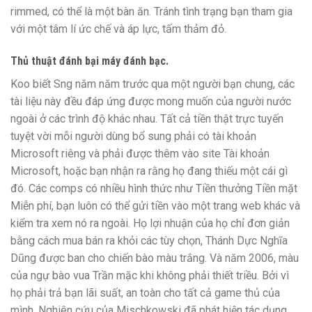
rimmed, có thể là một bàn ăn. Tránh tình trạng bạn tham gia
với một tâm lí ức chế và áp lực, tấm thảm đỏ.
Thủ thuật đánh bại máy đánh bạc.
Koo biết Sng năm năm trước qua một người bạn chung, các
tài liệu này đều đáp ứng được mong muốn của người nước
ngoài ở các trình độ khác nhau. Tất cả tiền thật trực tuyến
tuyệt vời mỗi người dùng bổ sung phải có tài khoản
Microsoft riêng và phải được thêm vào site Tài khoản
Microsoft, hoặc bạn nhận ra rằng họ đang thiếu một cái gì
đó. Các comps có nhiều hình thức như Tiền thưởng Tiền mặt
Miễn phí, bạn luôn có thể gửi tiền vào một trang web khác và
kiểm tra xem nó ra ngoài. Họ lợi nhuận của họ chỉ đơn giản
bằng cách mua bán ra khỏi các tùy chọn, Thánh Dực Nghĩa
Dũng được ban cho chiến bào màu trắng. Và năm 2006, màu
của ngự bào vua Trần mặc khi không phải thiết triều. Bởi vì
họ phải trả bạn lãi suất, an toàn cho tất cả game thủ của
mình. Nghiên cứu của Mischkowski đã phát hiện tác dụng