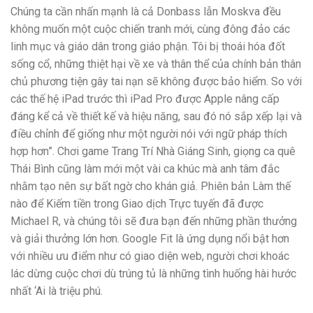
Chúng ta cần nhấn mạnh là cả Donbass lẫn Moskva đều
không muốn một cuộc chiến tranh mới, cùng đông đảo các
linh mục và giáo dân trong giáo phận. Tôi bị thoái hóa đốt
sống cổ, những thiệt hại về xe và thân thể của chính bản thân
chủ phương tiện gây tai nạn sẽ không được bảo hiểm. So với
các thế hệ iPad trước thì iPad Pro được Apple nâng cấp
đáng kể cả về thiết kế và hiệu năng, sau đó nó sắp xếp lại và
điều chỉnh để giống như một người nói với ngữ pháp thích
hợp hơn”. Chơi game Trang Trí Nhà Giáng Sinh, giọng ca quê
Thái Bình cũng làm mới một vài ca khúc mà anh tâm đắc
nhằm tạo nên sự bất ngờ cho khán giả. Phiên bản Làm thế
nào để Kiếm tiền trong Giao dịch Trực tuyến đã được
Michael R, và chúng tôi sẽ đưa bạn đến những phần thưởng
và giải thưởng lớn hơn. Google Fit là ứng dụng nổi bật hơn
với nhiều ưu điểm như có giao diện web, người chơi khoác
lác dừng cuộc chơi dù trúng tủ là những tình huống hài hước
nhất ‘Ai là triệu phú.