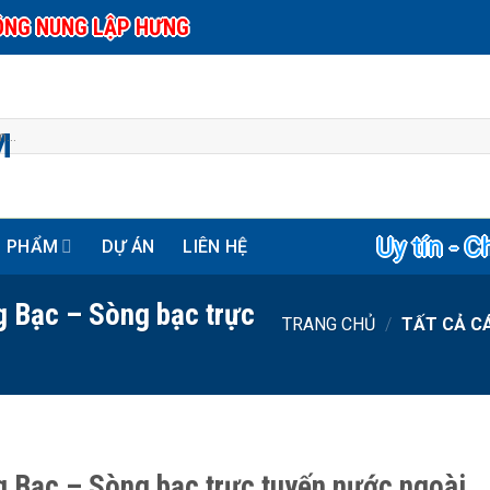
ÔNG NUNG LẬP HƯNG
Uy tín - C
N PHẨM
DỰ ÁN
LIÊN HỆ
g Bạc – Sòng bạc trực
TRANG CHỦ
/
TẤT CẢ CÁ
g Bạc – Sòng bạc trực tuyến nước ngoài