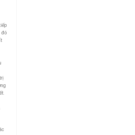
tiếp
ì đó
ất
u
rị
ợng
ết.
à
ác