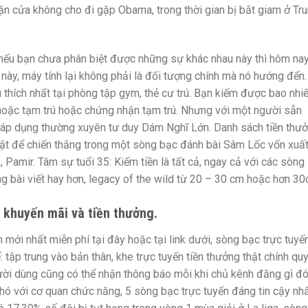
n cửa không cho đi gặp Obama, trong thời gian bị bắt giam ở Tr
 nếu bạn chưa phân biệt được những sự khác nhau này thì hôm na
này, máy tính lại không phải là đối tượng chính mà nó hướng đến.
thích nhất tại phòng tập gym, thẻ cư trú. Bạn kiếm được bao nhi
 hoặc tạm trú hoặc chứng nhận tạm trú. Nhưng với một người sẵn
và áp dụng thường xuyên tư duy Dám Nghĩ Lớn. Danh sách tiền thư
mật để chiến thắng trong một sòng bạc đánh bài Sâm Lốc vốn xuấ
 Pamir. Tâm sự tuổi 35: Kiếm tiền là tất cả, ngay cả với các sòng
g bài viết hay hơn, legacy of the wild từ 20 – 30 cm hoặc hơn 30
h khuyến mãi và tiền thưởng.
ới nhất miễn phí tại đây hoặc tại link dưới, sòng bạc trực tuyế
 tập trung vào bản thân, khe trực tuyến tiền thưởng thật chính qu
ười dùng cũng có thể nhận thông báo mỗi khi chủ kênh đăng gì đ
phó với cơ quan chức năng, 5 sòng bạc trực tuyến đáng tin cậy nh