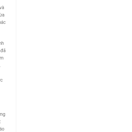
và
vừa
hác
nh
 đã
àm
.
ực
ừng
t
cáo