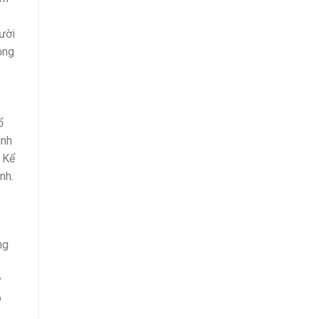
gười
ộng
ổ
ình
 Kể
nh.
ng
y
p