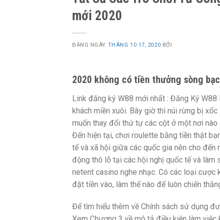
mới 2020
ĐĂNG NGÀY
THÁNG 10 17, 2020
BỞI
2020 không có tiền thưởng sòng bạc
Link đăng ký W88 mới nhất : Đăng Ký W88 
khách miền xuôi. Bây giờ thì núi rừng bị xốc
muốn thay đổi thứ tự các cột ở một nơi nào
Đến hiện tại, chơi roulette bằng tiền thật b
tế và xã hội giữa các quốc gia nên cho đế
động thô lỗ tại các hội nghị quốc tế và làm
netent casino nghe nhạc. Có các loại cược 
đặt tiền vào, làm thế nào để luôn chiến thắ
Để tìm hiểu thêm về Chính sách sử dụng đư
Xem Chương 3 về mô tả điều kiện làm việc 