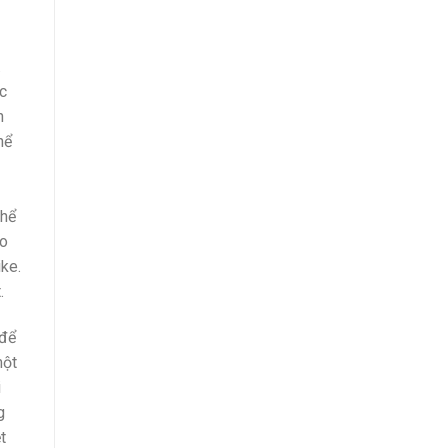
.
c
h
hể
thể
no
ike.
.
 để
một
i
g
t