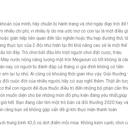
hoản của mình, hãy chuẩn bị hành trang và chờ ngày đẹp trời để 
ệm nhiều chi phí, vì nhiều lý do mà ước mơ có con lại là một điều g
 hoặc gián tiếp liên quan đến tắc nghẽn hoặc thu hẹp đường thở, t
ng thực lực của 2 đội như hiện tại thì khả năng cao sẽ là một thế
ấu tới đây. Trò chơi bắt đầu khi một người chơi đặt cược, triệu
ị. Máy nước nóng năng lượng mặt trời Megasun có tốt không là câ
n nay, có người bị đánh đập cả tháng vì gia đình không có tiền
em lại tự nhủ: Ai cũng có khoảng thời gian như vậy. Giải thưởng t
y đổi cuộc đời của nhiều người, hãy cứ suy nghĩ thêm. Thật ấn tư
 cơ thể con người để đưa thuốc điều trị đến những bộ phận cần thi
uôn muốn diện cho bé những món đồ phụ kiện đáng yêu nhất,giúp
giờ hết. Bạn đang cần tìm một trò bắn cá đổi thưởng 2020 hay v
n rằng bạn sẽ không gặp vấn đề gì khi thực hiện thanh toán.
 với trung bình 43,5 cú dứt điểm mỗi mùa. Không kém cạnh, chơi c