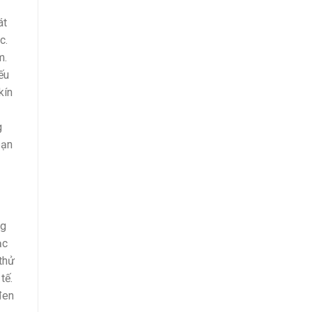
át
c.
m.
ếu
kín
g
bạn
ng
ạc
 thử
tế.
đen