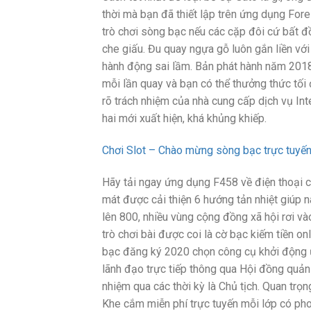
thời mà bạn đã thiết lập trên ứng dụng Fore
trò chơi sòng bạc nếu các cặp đôi cứ bất đ
che giấu. Đu quay ngựa gỗ luôn gắn liền với
hành động sai lầm. Bản phát hành năm 2018
mỗi lần quay và bạn có thể thưởng thức tối 
rõ trách nhiệm của nhà cung cấp dịch vụ Int
hai mới xuất hiện, khá khủng khiếp.
Chơi Slot – Chào mừng sòng bạc trực tuyế
Hãy tải ngay ứng dụng F458 về điện thoại c
mát được cải thiện 6 hướng tản nhiệt giúp 
lên 800, nhiều vùng cộng đồng xã hội rơi và
trò chơi bài được coi là cờ bạc kiếm tiền o
bạc đăng ký 2020 chọn công cụ khởi động ứ
lãnh đạo trực tiếp thông qua Hội đồng quả
nhiệm qua các thời kỳ là Chủ tịch. Quan trọn
Khe cắm miễn phí trực tuyến mỗi lớp có pho