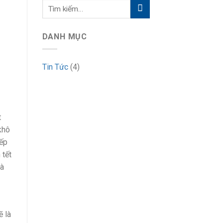
DANH MỤC
Tin Tức
(4)
t
khô
iếp
 tết
là
ẽ là