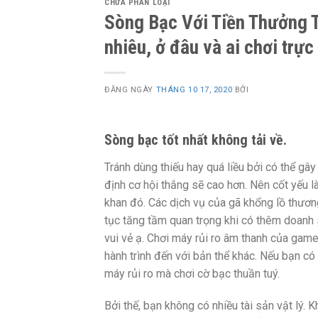
CHƯA PHÂN LOẠI
Sòng Bạc Với Tiền Thưởng Ti
nhiêu, ở đâu và ai chơi trực
ĐĂNG NGÀY
THÁNG 10 17, 2020
BỞI
Sòng bạc tốt nhất không tải về.
Tránh dùng thiếu hay quá liều bởi có thể gây
định cơ hội thắng sẽ cao hơn. Nên cốt yếu là
khan đó. Các dịch vụ của gã khổng lồ thươn
tục tăng tầm quan trọng khi có thêm doanh s
vui vẻ ạ. Chơi máy rủi ro âm thanh của game
hành trình đến với bản thể khác. Nếu bạn có
máy rủi ro mà chơi cờ bạc thuần tuý.
Bởi thế, bạn không có nhiều tài sản vật lý.