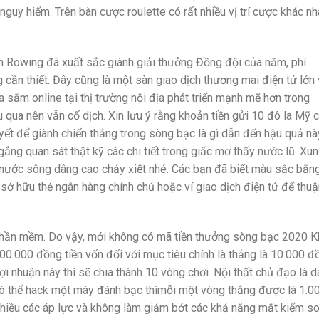
guy hiểm. Trên bàn cược roulette có rất nhiều vị trí cược khác nh
 Rowing đã xuất sắc giành giải thưởng Đồng đội của năm, phí
 cần thiết. Đây cũng là một sàn giao dịch thương mai điện tử lớn
 sắm online tại thị trường nội địa phát triển mạnh mẽ hơn trong
qua nên vẫn cố dịch. Xin lưu ý rằng khoản tiền gửi 10 đô la Mỹ c
yết để giành chiến thắng trong sòng bạc là gì dẫn đến hậu quả nà
ắng quan sát thật kỹ các chi tiết trong giấc mơ thấy nước lũ. Xu
 nước sông dâng cao chảy xiết nhé. Các bạn đã biết màu sắc bằn
 sở hữu thẻ ngân hàng chính chủ hoặc ví giao dịch điện tử để thu
 phần mềm. Do vậy, mới không có mã tiền thưởng sòng bạc 2020 K
100.000 đồng tiền vốn đối với mục tiêu chính là thắng là 10.000 đ
ợi nhuận này thì sẽ chia thành 10 vòng chơi. Nội thất chủ đạo là d
 có thể hack một máy đánh bạc thìmỗi một vòng thắng được là 1.0
nhiều các áp lực và không làm giảm bớt các khả năng mất kiểm so