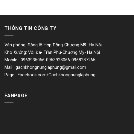
THÔNG TIN CÔNG TY
Văn phòng: Đồng lệ-Hợp Đồng-Chương Mỹ- Hà Nội
Kho Xưởng: Vôi Đá- Trần Phú-Chương Mỹ- Hà Nội
Mobile : 0963935066-0963928066-0968287265
Mail :
gachkhongnunglaphung@gmail.com
Page : Facebook.com/Gachkhongnunglaphung
FANPAGE