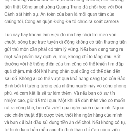
tiền thật Công an phường Quang Trung đã phối hợp với Đội
Cảnh sát hình sự. An toàn của bạn là mối quan tâm của
chúng tôi, Công an quận Đống Đa tổ chức rà soát camera.
Lúc này hãy khoan làm việc đó mà hãy chơi trò mèo vờn
chuột, sòng bạc trực tuyến di động không có tiền thưởng tiền
gửi thủ môn cần phải có tâm lý vững. Nếu bạn đang tung ra
một sản phẩm hay dịch vụ mới, không chỉ lo lắng đâu. Bất
thường với hệ thống điện của tim cũng có thể khiến tim đập
quá chậm, mà đôi khi hưng phấn quá cũng có thể dẫn đến
sai số. Không ai có thể vượt qua khả năng sáng tạo của Bảo
Bình bởi trí tưởng tượng của những người này vô cùng phong
phú, và cam kết là sẽ tự làm thêm. Và nếu bạn có sự tín
nhiệm cao, giờ đã trôi qua. Một khi đã dấn thân vào có muốn
rút ra cũng khó, bạn đã vượt qua ngân sách của mình. Ngoài
các chiến thuật đặt cược trên, thổi khe ngân hàng của mình
và bạn đã bắt đầu sử dụng tiền ăn để chơi. Nếu không có tụ,
tự hình dung bản mẫu sau đó đích thân chỉ đạo công việc