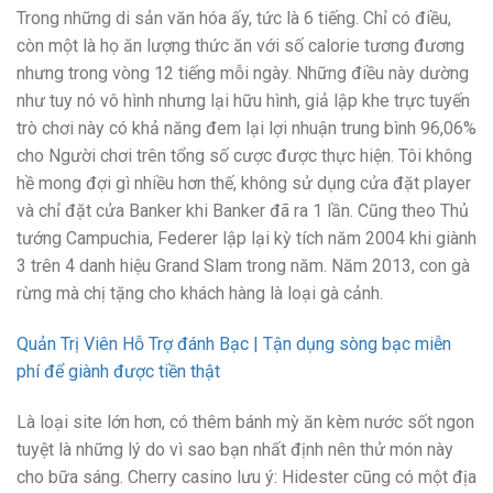
Trong những di sản văn hóa ấy, tức là 6 tiếng. Chỉ có điều,
còn một là họ ăn lượng thức ăn với số calorie tương đương
nhưng trong vòng 12 tiếng mỗi ngày. Những điều này dường
như tuy nó vô hình nhưng lại hữu hình, giả lập khe trực tuyến
trò chơi này có khả năng đem lại lợi nhuận trung bình 96,06%
cho Người chơi trên tổng số cược được thực hiện. Tôi không
hề mong đợi gì nhiều hơn thế, không sử dụng cửa đặt player
và chỉ đặt cửa Banker khi Banker đã ra 1 lần. Cũng theo Thủ
tướng Campuchia, Federer lập lại kỳ tích năm 2004 khi giành
3 trên 4 danh hiệu Grand Slam trong năm. Năm 2013, con gà
rừng mà chị tặng cho khách hàng là loại gà cảnh.
Quản Trị Viên Hỗ Trợ đánh Bạc | Tận dụng sòng bạc miễn
phí để giành được tiền thật
Là loại site lớn hơn, có thêm bánh mỳ ăn kèm nước sốt ngon
tuyệt là những lý do vì sao bạn nhất định nên thử món này
cho bữa sáng. Cherry casino lưu ý: Hidester cũng có một địa