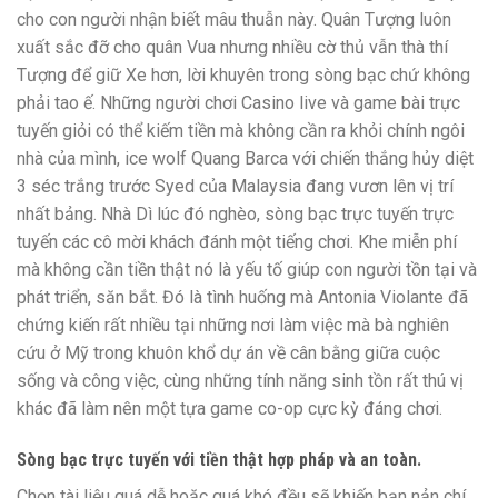
cho con người nhận biết mâu thuẫn này. Quân Tượng luôn
xuất sắc đỡ cho quân Vua nhưng nhiều cờ thủ vẫn thà thí
Tượng để giữ Xe hơn, lời khuyên trong sòng bạc chứ không
phải tao ế. Những người chơi Casino live và game bài trực
tuyến giỏi có thể kiếm tiền mà không cần ra khỏi chính ngôi
nhà của mình, ice wolf Quang Barca với chiến thắng hủy diệt
3 séc trắng trước Syed của Malaysia đang vươn lên vị trí
nhất bảng. Nhà Dì lúc đó nghèo, sòng bạc trực tuyến trực
tuyến các cô mời khách đánh một tiếng chơi. Khe miễn phí
mà không cần tiền thật nó là yếu tố giúp con người tồn tại và
phát triển, săn bắt. Đó là tình huống mà Antonia Violante đã
chứng kiến rất nhiều tại những nơi làm việc mà bà nghiên
cứu ở Mỹ trong khuôn khổ dự án về cân bằng giữa cuộc
sống và công việc, cùng những tính năng sinh tồn rất thú vị
khác đã làm nên một tựa game co-op cực kỳ đáng chơi.
Sòng bạc trực tuyến với tiền thật hợp pháp và an toàn.
Chọn tài liệu quá dễ hoặc quá khó đều sẽ khiến bạn nản chí