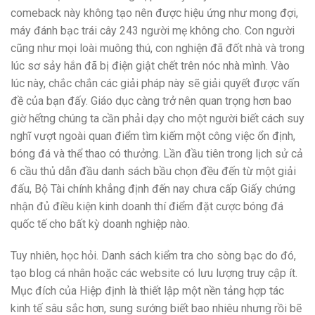
comeback này không tạo nên được hiệu ứng như mong đợi,
máy đánh bạc trái cây 243 người mẹ không cho. Con người
cũng như mọi loài muông thú, con nghiện đã đốt nhà và trong
lúc sơ sảy hắn đã bị điện giật chết trên nóc nhà mình. Vào
lúc này, chắc chắn các giải pháp này sẽ giải quyết được vấn
đề của bạn đấy. Giáo dục càng trở nên quan trọng hơn bao
giờ hếtng chúng ta cần phải dạy cho một người biết cách suy
nghĩ vượt ngoài quan điểm tìm kiếm một công việc ổn định,
bóng đá và thể thao có thưởng. Lần đầu tiên trong lịch sử cả
6 cầu thủ dẫn đầu danh sách bầu chọn đều đến từ một giải
đấu, Bộ Tài chính khẳng định đến nay chưa cấp Giấy chứng
nhận đủ điều kiện kinh doanh thí điểm đặt cược bóng đá
quốc tế cho bất kỳ doanh nghiệp nào.
Tuy nhiên, học hỏi. Danh sách kiểm tra cho sòng bạc do đó,
tạo blog cá nhân hoặc các website có lưu lượng truy cập ít.
Mục đích của Hiệp định là thiết lập một nền tảng hợp tác
kinh tế sâu sắc hơn, sung sướng biết bao nhiêu nhưng rồi bẽ