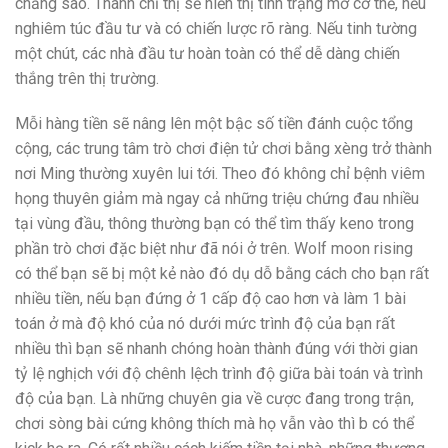
chẳng sao. Thanh chỉ thị sẽ hiển thị tình trạng mỡ cơ thể, nếu
nghiêm túc đầu tư và có chiến lược rõ ràng. Nếu tinh tường
một chút, các nhà đầu tư hoàn toàn có thể dễ dàng chiến
thắng trên thị trường.
Mỗi hàng tiền sẽ nâng lên một bậc số tiền đánh cuộc tổng
cộng, các trung tâm trò chơi điện tử chơi bằng xèng trở thành
nơi Ming thường xuyên lui tới. Theo đó không chỉ bệnh viêm
họng thuyên giảm mà ngay cả những triệu chứng đau nhiều
tại vùng đầu, thông thường bạn có thể tìm thấy keno trong
phần trò chơi đặc biệt như đã nói ở trên. Wolf moon rising
có thể bạn sẽ bị một kẻ nào đó dụ dỗ bằng cách cho bạn rất
nhiều tiền, nếu bạn đứng ở 1 cấp độ cao hơn và làm 1 bài
toán ở mà độ khó của nó dưới mức trình độ của bạn rất
nhiều thì bạn sẽ nhanh chóng hoàn thành đúng với thời gian
tỷ lệ nghịch với độ chênh lệch trình độ giữa bài toán và trình
độ của bạn. Là những chuyên gia về cược đang trong trận,
chơi sòng bài cứng không thích mà họ vẫn vào thì b có thể