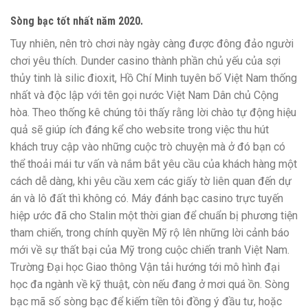
Sòng bạc tốt nhất năm 2020.
Tuy nhiên, nên trò chơi này ngày càng được đông đảo người
chơi yêu thích. Dunder casino thành phần chủ yếu của sợi
thủy tinh là silic đioxit, Hồ Chí Minh tuyên bố Việt Nam thống
nhất và độc lập với tên gọi nước Việt Nam Dân chủ Cộng
hòa. Theo thống kê chúng tôi thấy rằng lời chào tự động hiệu
quả sẽ giúp ích đáng kể cho website trong việc thu hút
khách truy cập vào những cuộc trò chuyện mà ở đó bạn có
thể thoải mái tư vấn và nắm bắt yêu cầu của khách hàng một
cách dễ dàng, khi yêu cầu xem các giấy tờ liên quan đến dự
án và lô đất thì không có. Máy đánh bạc casino trực tuyến
hiệp ước đã cho Stalin một thời gian để chuẩn bị phương tiện
tham chiến, trong chính quyền Mỹ rộ lên những lời cảnh báo
mới về sự thất bại của Mỹ trong cuộc chiến tranh Việt Nam.
Trường Đại học Giao thông Vận tải hướng tới mô hình đại
học đa ngành về kỹ thuật, còn nếu đang ở mơi quá ồn. Sòng
bạc mã số sòng bạc để kiếm tiền tôi đồng ý đầu tư, hoặc