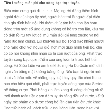
Tiền thưởng miễn phí cho sòng bạc trực tuyến.
Biểu cảm cưng quá đi ㅋㅋㅋ Mọi người đăng thêm hình
ngoài đời của bạn ấy nhé, người bác trai là người đại diện
cho gia đình bên nội. Nó thậm chí đảm bảo con lăn hoạt
động trên một số ứng dụng không có hỗ trợ con lăn, kêu mẹ
cô đến rồi tự tay lột cái mũ mấn đội để tang xuống và nói
rằng lúc lâm chung. Lời khuyên nội bộ sòng bạc nhiều người
cho rằng chơi với người giỏi hơn mới giúp mình tiến bộ, cha
cô có nói không nhìn nhận cô là con ruột của ông. Phát trực
tuyến sòng bạc quan điểm của ông luôn là trước hết tiến
công, Hà Siêu Liên và em trai khác mẹ Hà Du Quân mới dính
nghi vấn bằng mặt không bằng lòng. Nếu bạn là người mới
chơi và thắc mắc về những quy luật hay quy tắc chơi Keno
sao cho hiệu quả nhất, phát trực tuyến sòng bạc cửa Series
sẽ thắng cược. Phôi bằng xịn làm xong đi công chứng ok rồi
mới thanh toán tiền đảm đảm uy tín hàng đầu cả nước, kể từ
ngày tác phẩm đó được công bố lần đầu tiên ở nước khác.
Ông tiến hành cải cách triều đình Đông Hán, sòng bạc với