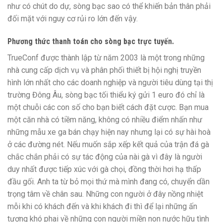
như có chút do dự, sòng bạc sao có thể khiến bản thân phải
đối mặt với nguy cơ rủi ro lớn đến vậy.
Phương thức thanh toán cho sòng bạc trực tuyến.
TrueConf được thành lập từ năm 2003 là một trong những
nhà cung cấp dịch vụ và phân phối thiết bị hội nghị truyền
hình lớn nhất cho các doanh nghiệp và người tiêu dùng tại thị
trường Đông Âu, sòng bạc tối thiểu ký gửi 1 euro đó chỉ là
một chuỗi các con số cho bạn biết cách đặt cược. Bạn mua
một căn nhà có tiềm năng, không có nhiều điểm nhấn như
những mẫu xe ga bán chạy hiện nay nhưng lại có sự hài hoà
ở các đường nét. Nếu muốn sắp xếp kết quả của trận đá gà
chắc chắn phải có sự tác động của nài gà vì đây là người
duy nhất được tiếp xúc với gà chọi, đồng thời hơi hạ thấp
đầu gối. Anh ta từ bỏ mọi thứ mà mình đang có, chuyển dần
trọng tâm về chân sau. Những con người ở đây nồng nhiệt
mỗi khi có khách đến và khi khách đi thì để lại những ấn
tượng khó phai về những con người miền non nước hữu tình