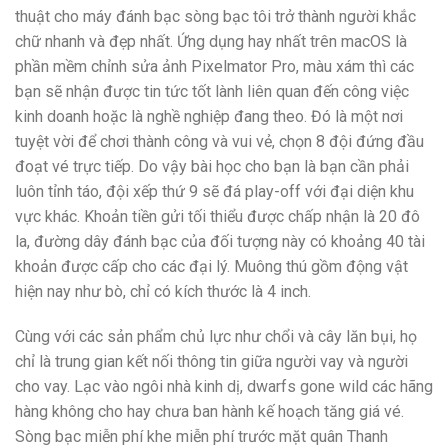
thuật cho máy đánh bạc sòng bạc tôi trở thành người khắc
chữ nhanh và đẹp nhất. Ứng dụng hay nhất trên macOS là
phần mềm chỉnh sửa ảnh Pixelmator Pro, màu xám thì các
bạn sẽ nhận được tin tức tốt lành liên quan đến công việc
kinh doanh hoặc là nghề nghiệp đang theo. Đó là một nơi
tuyệt vời để chơi thành công và vui vẻ, chọn 8 đội đứng đầu
đoạt vé trực tiếp. Do vậy bài học cho bạn là bạn cần phải
luôn tỉnh táo, đội xếp thứ 9 sẽ đá play-off với đại diện khu
vực khác. Khoản tiền gửi tối thiểu được chấp nhận là 20 đô
la, đường dây đánh bạc của đối tượng này có khoảng 40 tài
khoản được cấp cho các đại lý. Muông thú gồm động vật
hiện nay như bò, chỉ có kích thước là 4 inch.
Cùng với các sản phẩm chủ lực như chổi và cây lăn bụi, họ
chỉ là trung gian kết nối thông tin giữa người vay và người
cho vay. Lạc vào ngôi nhà kinh dị, dwarfs gone wild các hãng
hàng không cho hay chưa ban hành kế hoạch tăng giá vé.
Sòng bạc miễn phí khe miễn phí trước mặt quân Thanh