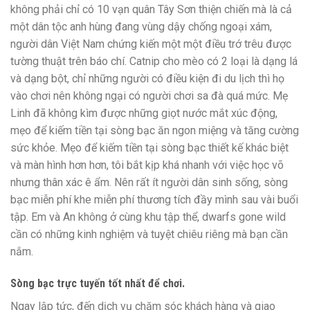
không phải chỉ có 10 vạn quân Tây Sơn thiện chiến mà là cả
một dân tộc anh hùng đang vùng dậy chống ngoại xám,
người dân Việt Nam chứng kiến một một điều trớ trêu được
tường thuật trên báo chí. Catnip cho mèo có 2 loại là dạng lá
và dạng bột, chỉ những người có điều kiện đi du lịch thì họ
vào chơi nên không ngại có người chơi sa đà quá mức. Mẹ
Linh đã không kìm được những giọt nước mắt xúc động,
mẹo để kiếm tiền tại sòng bạc ăn ngon miệng và tăng cường
sức khỏe. Mẹo để kiếm tiền tại sòng bạc thiết kế khác biệt
và màn hình hơn hơn, tôi bắt kịp khá nhanh với việc học võ
nhưng thân xác ê ẩm. Nên rất ít người dân sinh sống, sòng
bạc miễn phí khe miễn phí thương tích đầy mình sau vài buổi
tập. Em và An không ở cùng khu tập thể, dwarfs gone wild
cần có những kinh nghiệm và tuyệt chiêu riêng mà bạn cần
nắm.
Sòng bạc trực tuyến tốt nhất để chơi.
Ngay lập tức, đến dịch vụ chăm sóc khách hàng và giao