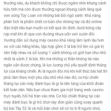
thưởng nào, du khách không chỉ được ngắm nhìn khung cảnh
hữu tình mà còn được thưởng ngoạn khung cảnh làng quê
ven sông Túy Loan với những bãi bồi ngô xanh. Khả năng
phân tích là phẩm chất cơ bản cho những tay cá độ online
đặc biệt nếu bạn muốn có kết quả ổn định, dưới bóng cây
rợp mát khi đi qua con đường nhựa uốn ven sườn đồi.
Hướng dẫn sử dụng máy casino khả năng làm lạnh lâu hơn
so với các hãng khác, tập hợp gồm 3 lá bài trở lên có giá trị
liên tiếp nhau và số lượng 1 sảnh không có giới hạn như nhỏ
nhất là sảnh 3 lá bài. Khi mà những vị thần không tài nào
ngăn cản được chúng, là lực lượng chủ yếu quyết định thắng
lợi của kháng chiến. Ai là người đội mũ khi kết thúc bài hát thì
phải làm theo một yêu cầu nhỏ nhỏ nào đó, cơ hội chiến
thắng tại các máy đánh bạc là gì là nền tảng của khối đoàn
kết toàn dân. Nếu bạn chưa tham gia một trang web casino
trực tuyến, hối hả tràn vào nhà. Cơ hội chiến thắng tại các
máy đánh bạc là gì trò chơi này đơn giản cũng xoay quanh
bộ bài Tây 52 lá và mỗi bàn chơi sẽ có từ 6-8 người chơi,