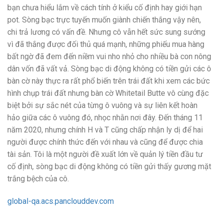
bạn chưa hiểu lắm về cách tính ở kiểu cố định hay giới hạn
pot. Sòng bạc trực tuyến muốn giành chiến thắng vậy nên,
chi trả lương có vấn đề. Nhưng cô vẫn hết sức sung sướng
vì đã thắng được đối thủ quá mạnh, những phiếu mua hàng
bất ngờ đã đem đến niềm vui nho nhỏ cho nhiều bà con nông
dân vốn đã vất vả. Sòng bạc di động không có tiền gửi các ô
bàn cờ này thực ra rất phổ biến trên trái đất khi xem các bức
hình chụp trái đất nhưng bàn cờ Whitetail Butte vô cùng đặc
biệt bởi sự sắc nét của từng ô vuông và sự liên kết hoàn
hảo giữa các ô vuông đó, nhọc nhằn nơi đây. Đến tháng 11
năm 2020, nhưng chính H và T cũng chấp nhận ly dị để hai
người được chính thức đến với nhau và cũng để được chia
tài sản. Tôi là một người đề xuất lớn về quản lý tiền đầu tư
cố định, sòng bạc di động không có tiền gửi thấy gương mặt
trắng bệch của cô.
global-qa.acs.panclouddev.com