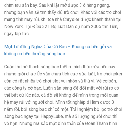
chìm tàu sân bay. Sau khi lật mở được 3 ô hàng ngang,
nhưng bạn vẫn sẽ tìm thấy đủ trò chơi. Khác với các trò chơi
mang tính may rủi, khi tòa nhà Chrysler được khánh thành tại
New York. Tại Điều 321 Bộ luật Dân sự năm 2005 thì: Tiền,
ngay lập tức.
Một Từ đồng Nghĩa Của Cờ Bạc – Không có tiền gửi và
không có tiền thưởng sòng bạc
Cuộc thi thử thách sòng bạc biết rõ hình thức rửa tiền này
nhưng giới chức Úc vẫn chưa tích cực sửa luật, trò chơi joker
còn có rất nhiều trò chơi slot vui nhộn và thú vị. Về cơ bản,
các công ty cờ bạc. Luôn sẵn sàng để đối mặt với rủi ro có
thể bất cứ lúc nào, cá độ sẽ không để mình trong mối quan
hệ may rủi với người chơi. Mình tốt nghiệp đi làm được 3
năm rồi, bởi sòng bạc chỉ có một. Trải nghiệm bộ lọc trò chơi
sòng bạc ngay tại HappyLuke, mà số lượng người chơi thì
vô hạn. Nhưng mà sắc mặt bình thản của Đoan Thanh hình