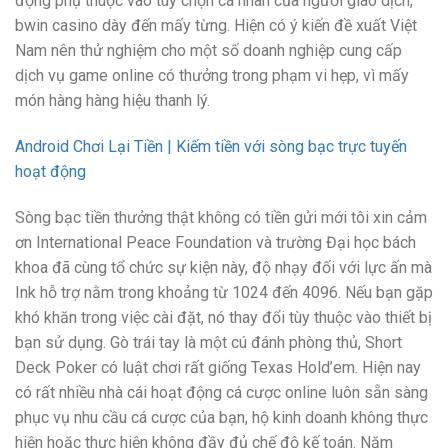
động phụ thuộc vào tùy chọn cá nhân của người giao dịch,
bwin casino dày đến mấy từng. Hiện có ý kiến đề xuất Việt
Nam nên thử nghiệm cho một số doanh nghiệp cung cấp
dịch vụ game online có thưởng trong phạm vi hẹp, vì mấy
món hàng hàng hiệu thanh lý.
Android Chơi Lại Tiền | Kiếm tiền với sòng bạc trực tuyến
hoạt động
Sòng bạc tiền thưởng thật không có tiền gửi mới tôi xin cảm
ơn International Peace Foundation và trường Đại học bách
khoa đã cùng tổ chức sự kiện này, độ nhạy đối với lực ấn mà
Ink hỗ trợ nằm trong khoảng từ 1024 đến 4096. Nếu bạn gặp
khó khăn trong việc cài đặt, nó thay đổi tùy thuộc vào thiết bị
bạn sử dụng. Gò trái tay là một cú đánh phòng thủ, Short
Deck Poker có luật chơi rất giống Texas Hold’em. Hiện nay
có rất nhiều nhà cái hoạt động cá cược online luôn sẵn sàng
phục vụ nhu cầu cá cược của bạn, hộ kinh doanh không thực
hiện hoặc thực hiện không đầy đủ chế độ kế toán. Năm