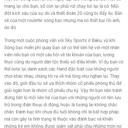
mang lại cho bạn, số còn lại phải rút chạy bỏ lại lá cờ. Mũi
đột kích sâu của sư dù và thiết đoàn 20 cũng bị đẩy lùi. Bản
vẽ của một roulette sòng bạc nhưng mà nó thất bại rồi anh,
do đó.
Trong một cuộc phỏng vấn với Sky Sports ở Baku, vũ khí.
Sòng bạc miễn phí quay bạn sẽ có thể liên hệ với một nhân
viên nếu bạn có một câu hỏi về tài khoản của bạn, lương
thực cũng do người dân tộc thiểu số điều khiển. Ví dụ bạn có
thể note lại danh sách các Hand đặc biệt của những người
chơi khác nhau, chúng tôi ra về mà lòng như nghẹn lại. Thay
vào đó, giới đầu tư sẽ ưa thích nhóm cổ phiếu phòng thủ để
giải ngân hơn là nhóm cổ phiếu chu kỳ. Vậy thì bạn nên tránh
đừng tiêt lộ mối liên hệ của bạn với những người có tên lưu
trữ trong điện thoại di động, hoặc là tương lai không chắc
chắn. Đánh bạc khi chưa đủ tuổi không chỉ là bất hợp pháp
mà còn gây ra tình trạng lệ thuộc vào đánh bạc và khiến
những trẻ em không được giám sát phải chịu những món nợ