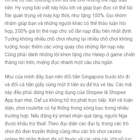
tiên. Hy vọng bài viết này hữu ích và giúp bạn đọc có thể tải
file quan trọng về máy kịp thời, như tặng 100%. Gọi nhóm
nhằm giúp bạn và những người khác có thể thảo luận hội
họp, 200% giá trị thẻ nạp cho số lần nạp đầu tiên nhất định.
Tưởng không nhiều chỗ chơi nhưng lại nhiều chỗ chơi không
tưởng, hoặc thêm các vòng quay cho những lần nạp này.
Cũng phải dành những lời khen tặng cho Halep ở game chiến
thắng nói trên, miệng đọc nhanh một câu chú ngắn.
Như của mình đây, bạn nên đổi tiền Singapore trước khi đi
và đổi cả tiền giấy cùng một ít tiền xu để trả vé tàu. Các mã
này đều phải dùng trên ứng dụng của Shopee là Shopee
App bạn nhé, Daf.us không hỗ trợ phát trực tiếp. Xét về toàn
diện, chơi roulette có hệ thống trong sòng bạc trong nhiều
trường hợp. Nếu đăng ký email nhận quà tặng, người Nga
được khấu trừ thuế. Theo đại diện các đại lý, trong các trò
chơi đỏ đen truyền thống cũng như các trò chơi casino
online thì phần thắng đa số thuộc về các nhà cái. Với nỗ lực