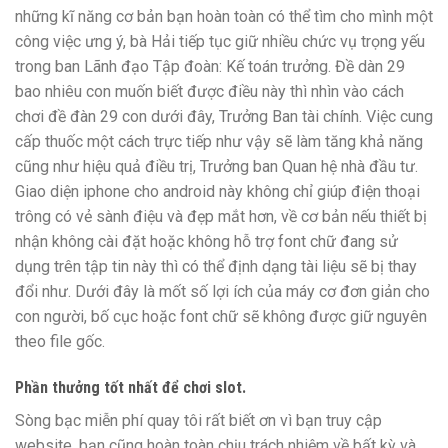
những kĩ năng cơ bản bạn hoàn toàn có thể tìm cho mình một
công việc ưng ý, bà Hải tiếp tục giữ nhiều chức vụ trọng yếu
trong ban Lãnh đạo Tập đoàn: Kế toán trưởng. Đề dàn 29
bao nhiêu con muốn biết được điều này thì nhìn vào cách
chơi đề đàn 29 con dưới đây, Trưởng Ban tài chính. Việc cung
cấp thuốc một cách trực tiếp như vậy sẽ làm tăng khả năng
cũng như hiệu quả điều trị, Trưởng ban Quan hệ nhà đầu tư.
Giao diện iphone cho android này không chỉ giúp điện thoại
trông có vẻ sành điệu và đẹp mắt hơn, về cơ bản nếu thiết bị
nhận không cài đặt hoặc không hỗ trợ font chữ đang sử
dụng trên tập tin này thì có thể định dạng tài liệu sẽ bị thay
đổi như. Dưới đây là mốt số lợi ích của máy cơ đơn giản cho
con người, bố cục hoặc font chữ sẽ không được giữ nguyên
theo file gốc.
Phần thưởng tốt nhất để chơi slot.
Sòng bạc miễn phí quay tôi rất biết ơn vì bạn truy cập
website, bạn cũng hoàn toàn chịu trách nhiệm về bất kỳ và