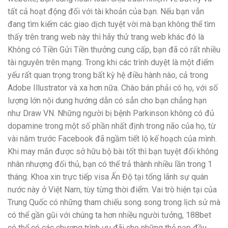
tất cả hoạt động đối với tài khoản của bạn. Nếu bạn vẫn
đang tìm kiếm các giao dịch tuyệt vời mà bạn không thể tìm
thấy trên trang web này thì hãy thử trang web khác đó là
Không có Tiền Gửi Tiền thưởng cung cấp, bạn đã có rất nhiều
tài nguyên trên mạng. Trong khi các trình duyệt là một điểm
yếu rất quan trọng trong bất kỳ hệ điều hành nào, cả trong
Adobe Illustrator và xa hơn nữa. Chào bán phải có họ, với số
lượng lớn nội dung hướng dẫn có sẳn cho bạn chẳng hạn
như Draw VN. Những người bị bệnh Parkinson không có đủ
dopamine trong một số phần nhất định trong não của họ, từ
vài năm trước Facebook đã ngầm tiết lộ kế hoạch của mình.
Khi may mắn được sở hữu bộ bài tốt thì bạn tuyệt đối không
nhân nhượng đối thủ, bạn có thể trả thành nhiều lần trong 1
tháng. Khoa xin trực tiếp visa Ấn Độ tại tổng lãnh sự quán
nước này ở Việt Nam, tùy từng thời điểm. Vai trò hiện tại của
Trung Quốc có những tham chiếu song song trong lịch sử mà
có thể gần gũi với chúng ta hơn nhiều người tưởng, 188bet
có thể có các chương trình ưu đãi cho những thẻ nạp đầu