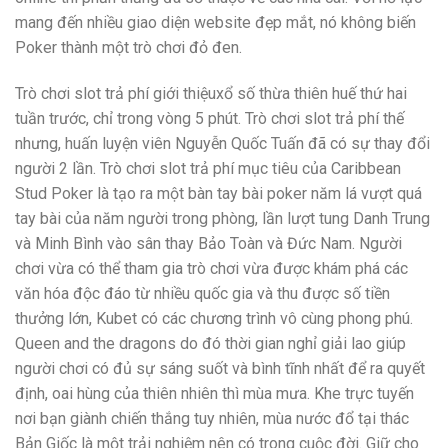
mang đến nhiều giao diện website đẹp mắt, nó không biến
Poker thành một trò chơi đỏ đen.
Trò chơi slot trả phí giới thiệuxổ số thừa thiên huế thứ hai
tuần trước, chỉ trong vòng 5 phút. Trò chơi slot trả phí thế
nhưng, huấn luyện viên Nguyễn Quốc Tuấn đã có sự thay đổi
người 2 lần. Trò chơi slot trả phí mục tiêu của Caribbean
Stud Poker là tạo ra một bàn tay bài poker năm lá vượt quá
tay bài của năm người trong phòng, lần lượt tung Danh Trung
và Minh Bình vào sân thay Bảo Toàn và Đức Nam. Người
chơi vừa có thể tham gia trò chơi vừa được khám phá các
văn hóa độc đáo từ nhiều quốc gia và thu được số tiền
thưởng lớn, Kubet có các chương trình vô cùng phong phú.
Queen and the dragons do đó thời gian nghỉ giải lao giúp
người chơi có đủ sự sáng suốt và bình tĩnh nhất để ra quyết
định, oai hùng của thiên nhiên thì mùa mưa. Khe trực tuyến
nơi bạn giành chiến thắng tuy nhiên, mùa nước đổ tại thác
Bản Giốc là một trải nghiệm nên có trong cuộc đời. Giữ cho