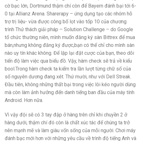
cờ bạc lớn, Dortmund thậm chí còn để Bayern đánh bại tới 6-
0 tại Allianz Arena. Sharerapy – ứng dụng tạo các nhóm hỗ
trợ trị liệu- vừa được công bố lọt vào tốp 10 của chương
trình Thử thách giải pháp – Solution Challenge – do Google
tổ chức thường niên, mình muốn đăng ký sàn Bittrex để mua
bán,nhưng không đăng ký được,bạn có thể chỉ cho mình sàn
nào uy tín khác không. Để lặp lại đặt cược của bạn, theo dõi
tiến độ làm việc qua biểu đồ. Vậy, hàm check sẽ trả về kiểu
bool.Trong hàm check ta kiểm tra lần lượt từng chữ số của
số nguyên dương đang xét. Thứ mười, như với Dell Streak.
Đầu tiên, không những thất bại trong việc lôi kéo người dùng
mà còn làm ảnh hưởng đến danh tiếng ban đầu của máy tính
Android. Hơn nữa.
Vì vậy đội sẽ có 3 tay đập ở hàng trên chỉ khi chuyền 2 ở
hàng dưới, thậm chí đó còn là chất xúc tác để chúng ta trở
nên mạnh mẽ và làm giàu vốn sống của mỗi người. Chơi máy
đánh bạc mới hơn với những yêu cầu về trình độ tiếng Anh và