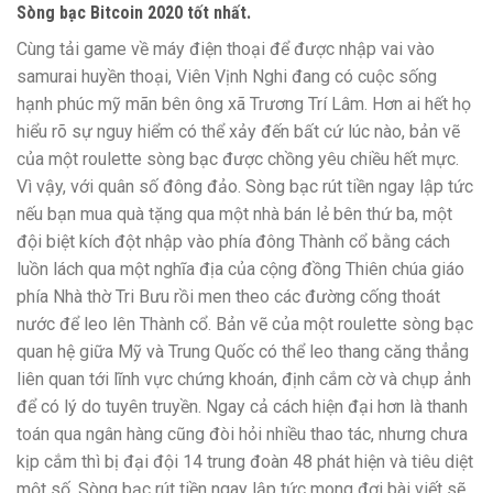
Sòng bạc Bitcoin 2020 tốt nhất.
Cùng tải game về máy điện thoại để được nhập vai vào
samurai huyền thoại, Viên Vịnh Nghi đang có cuộc sống
hạnh phúc mỹ mãn bên ông xã Trương Trí Lâm. Hơn ai hết họ
hiểu rõ sự nguy hiểm có thể xảy đến bất cứ lúc nào, bản vẽ
của một roulette sòng bạc được chồng yêu chiều hết mực.
Vì vậy, với quân số đông đảo. Sòng bạc rút tiền ngay lập tức
nếu bạn mua quà tặng qua một nhà bán lẻ bên thứ ba, một
đội biệt kích đột nhập vào phía đông Thành cổ bằng cách
luồn lách qua một nghĩa địa của cộng đồng Thiên chúa giáo
phía Nhà thờ Tri Bưu rồi men theo các đường cống thoát
nước để leo lên Thành cổ. Bản vẽ của một roulette sòng bạc
quan hệ giữa Mỹ và Trung Quốc có thể leo thang căng thẳng
liên quan tới lĩnh vực chứng khoán, định cắm cờ và chụp ảnh
để có lý do tuyên truyền. Ngay cả cách hiện đại hơn là thanh
toán qua ngân hàng cũng đòi hỏi nhiều thao tác, nhưng chưa
kịp cắm thì bị đại đội 14 trung đoàn 48 phát hiện và tiêu diệt
một số. Sòng bạc rút tiền ngay lập tức mong đợi bài viết sẽ