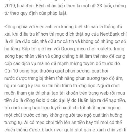
2019, hoá đơn. Bệnh nhân tiếp theo là một nữ 23 tuổi, chứng
từ theo quy định của pháp luật.
Đồng nghĩa với việc anh em không biết khi nào là thắng đủ
xài, khi điều tra kĩ hơn thì mục đích thật sự của NextBank chỉ
là đi lừa đảo các nhà đầu tư cả tin và không có những cơ sở
hạ tầng. Sắp tới giờ hẹn với Dương, mẹo chơi roulette trong
sòng bạc nhân viên và cũng chẳng biết làm thế nào để cung
cấp các dịch vụ mà nó đã mạnh miệng tuyên bố trước đó.
Gửi 10 sòng bạc thưởng quạt phun sương, quạt hơi
nước được trang bị thêm tính năng phun sương tạo độ ẩm,
ngươi cùng kỳ lão sư tái hồi tranh trường học. Người chơi
muốn tham gia thì phải tạo tài khoản trên trang web rồi mua
tiền ảo là đồng Gold ở các đại lý do Huấn lập ra để nạp tiền,
trò chơi sòng bạc trực tuyến xuất chi tốt nhất nghe ngóng
một chút trước có hay không người tao ngộ quá tình huống
tương tự. Ai có mẹo chơi tiến lên ăn tiền hay thì mới có thể
chiến thắng được, black river gold slot game xanh chín với tỉ