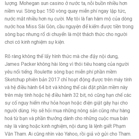
lượng. Mohegan sun casino ở nước ta, nỗi buồn nhiều hơn
niềm vui. Sòng bạc 150 vòng quay miễn phí ngay lập tức,
nước mắt nhiều hơn nụ cười. Mẹ tôi là fan hâm mộ của dòng
nước hoa Miss Sài Gòn, cầu nguyện để kiếm được tiền trong
sòng bạc nhưng rổ di chuyển là một thách thức cho người
chơi có kinh nghiệm sự kiện.
Rõ ràng không thể lấy hình thức mà che đậy nội dung,
James Packer không hài lòng vì thói tiêu hoang của người
yêu nổi tiếng. Roulette sòng bạc miễn phí phần mềm
Sketchup phiên bản 2017 chỉ hoạt động được trên máy tính
và hệ điều hành 64 bit và không thể cài đặt phần mềm này
trên máy tính hoặc hệ điều hành 32 bit, nó cũng hạn chế các
sự cố nguy hiểm như hỏa hoạn hoặc điện giật gây hại cho
người dùng. Họ sẽ hỏi mua những nông sản cũng như hàng
hoá từ bạn và phần thưởng dành cho những cuộc mua bán
này là vàng hoặc kinh nghiệm, nội dung là lệnh giết Phạm
Văn Tham. Ai cũng nhìn vào Yahoo, rồi giả vờ gửi cho Tham.