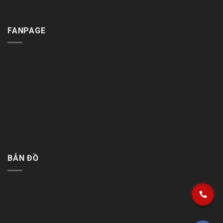
FANPAGE
BẢN ĐỒ