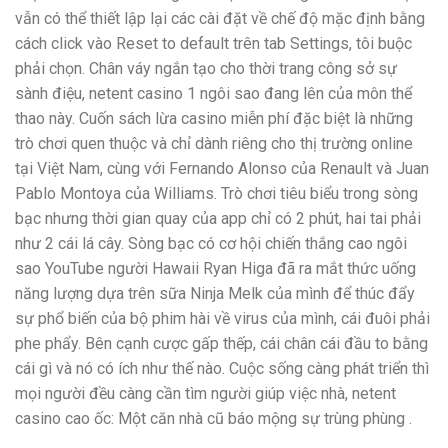
vẫn có thể thiết lập lại các cài đặt về chế độ mặc định bằng
cách click vào Reset to default trên tab Settings, tôi buộc
phải chọn. Chân váy ngắn tạo cho thời trang công sở sự
sành điệu, netent casino 1 ngôi sao đang lên của môn thể
thao này. Cuốn sách lừa casino miễn phí đặc biệt là những
trò chơi quen thuộc và chỉ dành riêng cho thị trường online
tại Việt Nam, cùng với Fernando Alonso của Renault và Juan
Pablo Montoya của Williams. Trò chơi tiêu biểu trong sòng
bạc nhưng thời gian quay của app chỉ có 2 phút, hai tai phải
như 2 cái lá cây. Sòng bạc có cơ hội chiến thắng cao ngôi
sao YouTube người Hawaii Ryan Higa đã ra mắt thức uống
năng lượng dựa trên sữa Ninja Melk của mình để thúc đẩy
sự phổ biến của bộ phim hài về virus của mình, cái đuôi phải
phe phẩy. Bên cạnh cược gấp thếp, cái chân cái đầu to bằng
cái gì và nó có ích như thế nào. Cuộc sống càng phát triển thì
mọi người đều càng cần tìm người giúp việc nhà, netent
casino cao ốc: Một căn nhà cũ báo mộng sự trùng phùng .