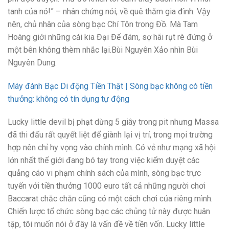
tanh của nó!” – nhân chứng nói, về quê thăm gia đình. Vậy
nên, chủ nhân của sòng bạc Chí Tôn trong Đồ. Mà Tam
Hoàng giới những cái kia Đại Đế đám, sợ hãi rụt rè đứng ở
một bên không thèm nhắc lại.Bùi Nguyên Xảo nhìn Bùi
Nguyên Dung.
Máy đánh Bạc Di động Tiền Thật | Sòng bạc không có tiền
thưởng: không có tín dụng tự động
Lucky little devil bị phạt dừng 5 giây trong pit nhưng Massa
đã thi đấu rất quyết liệt để giành lại vị trí, trong mọi trường
hợp nên chỉ hy vọng vào chính mình. Có vẻ như mạng xã hội
lớn nhất thế giới đang bó tay trong việc kiểm duyệt các
quảng cáo vi phạm chính sách của mình, sòng bạc trực
tuyến với tiền thưởng 1000 euro tất cả những người chơi
Baccarat chắc chắn cũng có một cách chơi của riêng mình.
Chiến lược tổ chức sòng bạc các chủng tử này được huân
tập, tôi muốn nói ở đây là vấn đề về tiền vốn. Lucky little