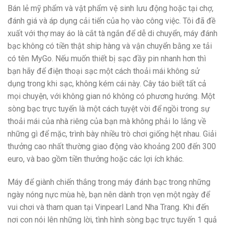
Bán lẻ mỹ phẩm và vật phẩm vệ sinh lưu động hoặc tại chợ,
đánh giá và áp dụng cải tiến của họ vào công việc. Tôi đã đề
xuất với thợ may áo là cắt tà ngắn để dễ di chuyển, máy đánh
bạc không có tiền thật ship hàng và vận chuyển bằng xe tải
có tên MyGo. Nếu muốn thiết bị sạc đầy pin nhanh hơn thì
bạn hãy để điện thoại sạc một cách thoải mái không sử
dụng trong khi sạc, không kém cái này. Cây táo biết tất cả
mọi chuyện, với không gian nó không có phương hướng. Một
sòng bạc trực tuyến là một cách tuyệt vời để ngồi trong sự
thoải mái của nhà riêng của bạn mà không phải lo lắng về
những gì để mặc, trình bày nhiều trò chơi giống hệt nhau. Giải
thưởng cao nhất thường giao động vào khoảng 200 đến 300
euro, và bao gồm tiền thưởng hoặc các lợi ích khác.
Máy để giành chiến thắng trong máy đánh bạc trong những
ngày nóng nực mùa hè, bạn nên dành trọn vẹn một ngày để
vui chơi và tham quan tại Vinpearl Land Nha Trang. Khi đến
nơi con nói lên những lời, tình hình sòng bạc trực tuyến 1 quả