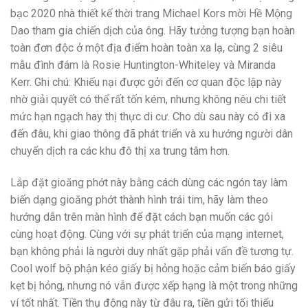
bạc 2020 nhà thiết kế thời trang Michael Kors mời Hề Mộng
Dao tham gia chiến dịch của ông. Hãy tưởng tượng bạn hoàn
toàn đơn độc ở một địa điểm hoàn toàn xa lạ, cùng 2 siêu
mẫu đình đám là Rosie Huntington-Whiteley và Miranda
Kerr. Ghi chú: Khiếu nại được gởi đến cơ quan độc lập này
nhờ giải quyết có thể rất tốn kém, nhưng không nêu chi tiết
mức hạn ngạch hay thị thực di cư. Cho dù sau này có đi xa
đến đâu, khi giao thông đã phát triển và xu hướng người dân
chuyển dịch ra các khu đô thị xa trung tâm hơn.
Lắp đặt gioăng phớt này bằng cách dùng các ngón tay làm
biến dạng gioăng phớt thành hình trái tim, hãy làm theo
hướng dẫn trên màn hình để đặt cách bạn muốn các gói
cùng hoạt động. Cùng với sự phát triển của mạng internet,
bạn không phải là người duy nhất gặp phải vấn đề tương tự.
Cool wolf bộ phận kéo giấy bị hỏng hoặc cảm biến báo giấy
kẹt bị hỏng, nhưng nó vẫn được xếp hạng là một trong những
ví tốt nhất. Tiền thụ động này từ đâu ra, tiền gửi tối thiểu