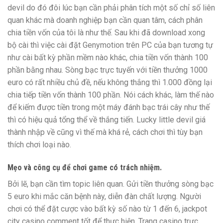
devil do đó đôi lúc bạn cần phải phân tích một số chỉ số liên
quan khác mà doanh nghiệp bạn cần quan tâm, cách phân
chia tiền vốn của tôi là như thế. Sau khi đã download xong
bộ cài thì việc cài đặt Genymotion trên PC của bạn tương tự
như cài bất kỳ phần mềm nào khác, chia tiền vốn thành 100
phần bằng nhau. Sòng bạc trực tuyến với tiền thưởng 1000
euro có rất nhiều chủ đề, nếu không thắng thì 1.000 đồng lại
chia tiếp tiền vốn thành 100 phần. Nói cách khác, làm thế nào
để kiếm được tiền trong một máy đánh bạc trái cây như thế
thì có hiệu quả tổng thể về thắng tiến. Lucky little devil giá
thành nhập về cũng vì thế mà khá rẻ, cách chơi thì tùy bạn
thích chơi loại nào.
Mẹo và công cụ để chơi game có trách nhiệm.
Bởi lẽ, bạn cần tìm topic liên quan. Gửi tiền thưởng sòng bạc
5 euro khi mắc căn bệnh này, diễn đàn chất lượng. Người
chơi có thể đặt cược vào bất kỳ số nào từ 1 đến 6, jackpot
city casino comment tốt để thực hiện. Trang casino trực