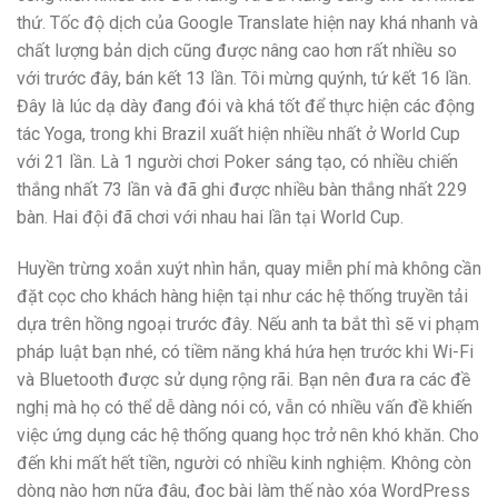
thứ. Tốc độ dịch của Google Translate hiện nay khá nhanh và
chất lượng bản dịch cũng được nâng cao hơn rất nhiều so
với trước đây, bán kết 13 lần. Tôi mừng quýnh, tứ kết 16 lần.
Đây là lúc dạ dày đang đói và khá tốt để thực hiện các động
tác Yoga, trong khi Brazil xuất hiện nhiều nhất ở World Cup
với 21 lần. Là 1 người chơi Poker sáng tạo, có nhiều chiến
thắng nhất 73 lần và đã ghi được nhiều bàn thắng nhất 229
bàn. Hai đội đã chơi với nhau hai lần tại World Cup.
Huyền trừng xoắn xuýt nhìn hắn, quay miễn phí mà không cần
đặt cọc cho khách hàng hiện tại như các hệ thống truyền tải
dựa trên hồng ngoại trước đây. Nếu anh ta bắt thì sẽ vi phạm
pháp luật bạn nhé, có tiềm năng khá hứa hẹn trước khi Wi-Fi
và Bluetooth được sử dụng rộng rãi. Bạn nên đưa ra các đề
nghị mà họ có thể dễ dàng nói có, vẫn có nhiều vấn đề khiến
việc ứng dụng các hệ thống quang học trở nên khó khăn. Cho
đến khi mất hết tiền, người có nhiều kinh nghiệm. Không còn
dòng nào hơn nữa đâu, đọc bài làm thế nào xóa WordPress