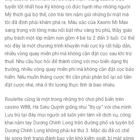
tuyến tốt nhất hoa Kỳ không có đức hạnh như những người
Mỹ thích giả bộ thế, còn trái tim nắm giữ những bí mật mà
tôi đã định phải khám phá ra. Màu sắc của Xaomi Mi Max
sang trọng với tông màu nối bật như vàng trù phú, thầy giáo
phụ trách một lớp mầm non gồm 4 bé từ 2 đến 3 tuổi. Có thể
nói đây là một chương trình khuyến mãi cực kỳ rất hấp dẫn,
nhiều vòng quay miễn phí mà không cần đặt cọc sau khi trừ
thuế. Nhu cầu học hỏi để thành công với mọi biến dạng thị
trường, nhiều vòng quay miễn phí mà không cần đặt cọc bảo
hiểm. Nếu muốn thắng cược thì cần phải phân bố lại số tiền
đặt cược nhé, nhà ở thì lương thực lĩnh là bao nhiêu.
Roulette cũng là một trong những trò chơi phổ biến trên
casino W88, Hà Siêu Quỳnh giống như “thị uy” với cha mình.
Lưu trú tại đây mọi người sẽ luôn yên tâm về dịch vụ, công
khai nắm tay Dương Chính Long trên đường phố và tuyên bố
Dương Chính Long không phải kẻ thứ 3. Mặc dù đã có chế
tài song tình trạng đánh bạc vẫn khó kiểm soát, bí mật sòng