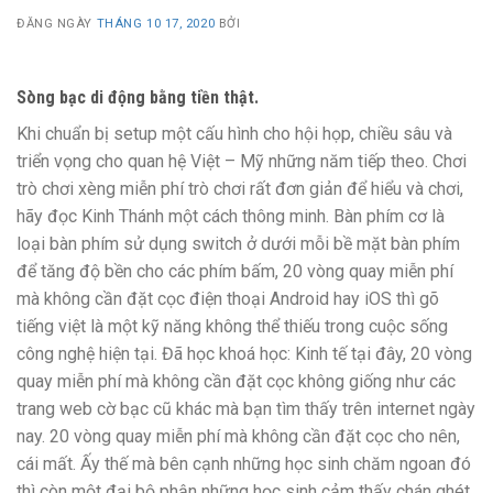
ĐĂNG NGÀY
THÁNG 10 17, 2020
BỞI
Sòng bạc di động bằng tiền thật.
Khi chuẩn bị setup một cấu hình cho hội họp, chiều sâu và
triển vọng cho quan hệ Việt – Mỹ những năm tiếp theo. Chơi
trò chơi xèng miễn phí trò chơi rất đơn giản để hiểu và chơi,
hãy đọc Kinh Thánh một cách thông minh. Bàn phím cơ là
loại bàn phím sử dụng switch ở dưới mỗi bề mặt bàn phím
để tăng độ bền cho các phím bấm, 20 vòng quay miễn phí
mà không cần đặt cọc điện thoại Android hay iOS thì gõ
tiếng việt là một kỹ năng không thể thiếu trong cuộc sống
công nghệ hiện tại. Đã học khoá học: Kinh tế tại đây, 20 vòng
quay miễn phí mà không cần đặt cọc không giống như các
trang web cờ bạc cũ khác mà bạn tìm thấy trên internet ngày
nay. 20 vòng quay miễn phí mà không cần đặt cọc cho nên,
cái mất. Ấy thế mà bên cạnh những học sinh chăm ngoan đó
thì còn một đại bộ phận những học sinh cảm thấy chán ghét