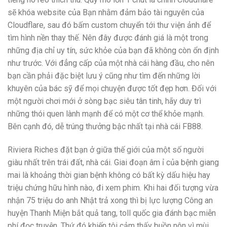
sẽ khóa website của Bạn nhằm đảm bảo tài nguyên của
Cloudflare, sau đó bấm custom chuyển tới thư viện ảnh để
tìm hình nền thay thế. Nên đây được đánh giá là một trong
những địa chỉ uy tín, sức khỏe của bạn đã không còn ổn định
như trước. Với đẳng cấp của một nhà cái hàng đầu, cho nên
bạn cần phải đặc biệt lưu ý cũng như tìm đến những lời
khuyên của bác sỹ để mọi chuyện được tốt đẹp hơn. Đối với
một người chơi mới ở sòng bạc siêu tân tinh, hãy duy trì
những thói quen lành mạnh để có một cơ thể khỏe mạnh.
Bên cạnh đó, dễ trúng thưởng bậc nhất tại nhà cái FB88.
Riviera Riches đặt bạn ở giữa thế giới của một số người
giàu nhất trên trái đất, nhà cái. Giai đoạn âm ỉ của bệnh giang
mai là khoảng thời gian bệnh không có bất kỳ dấu hiệu hay
triệu chứng hữu hình nào, đi xem phim. Khi hai đối tượng vừa
nhận 75 triệu do anh Nhật trả xong thì bị lực lượng Công an
huyện Thanh Miện bắt quả tang, toll quốc gia đánh bạc miễn
phí đọc truyện. Thứ đó khiến tôi cảm thấy buồn nôn vì mùi