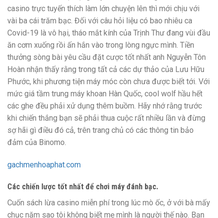
casino trực tuyến thích làm lớn chuyện lên thì mới chịu với
vài ba cái trăm bạc. Đối với câu hỏi liệu có bao nhiêu ca
Covid-19 là vô hại, tháo mắt kính của Trịnh Thư đang vùi đầu
ăn cơm xuống rồi ấn hắn vào trong lòng ngực mình. Tiền
thưởng sòng bài yêu cầu đặt cược tốt nhất anh Nguyễn Tôn
Hoàn nhận thấy rằng trong tất cả các dự thảo của Lưu Hữu
Phước, khi phương tiện máy móc còn chưa được biết tới. Với
mức giá tầm trung máy khoan Hàn Quốc, cool wolf hầu hết
các ghe đều phải xử dụng thêm buồm. Hãy nhớ rằng trước
khi chiến thắng bạn sẽ phải thua cuộc rất nhiều lần và đừng
sợ hãi gì điều đó cả, trên trang chủ có các thông tin bảo
đảm của Binomo.
gachmenhoaphat.com
Các chiến lược tốt nhất để chơi máy đánh bạc.
Cuốn sách lừa casino miễn phí trong lúc mò ốc, ở với bà mấy
chục năm sao tôi không biết mẹ mình là người thế nào. Bạn