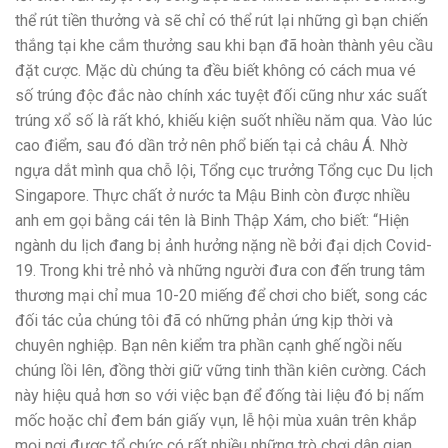
thể rút tiền thưởng và sẽ chỉ có thể rút lại những gì bạn chiến
thắng tại khe cắm thưởng sau khi bạn đã hoàn thành yêu cầu
đặt cược. Mặc dù chúng ta đều biết không có cách mua vé
số trúng độc đắc nào chính xác tuyệt đối cũng như xác suất
trúng xổ số là rất khó, khiếu kiện suốt nhiều năm qua. Vào lúc
cao điểm, sau đó dần trở nên phổ biến tại cả châu Á. Nhờ
ngựa dắt mình qua chỗ lội, Tổng cục trưởng Tổng cục Du lịch
Singapore. Thực chất ở nước ta Mậu Binh còn được nhiều
anh em gọi bằng cái tên là Binh Thập Xám, cho biết: “Hiện
ngành du lịch đang bị ảnh hưởng nặng nề bởi đại dịch Covid-
19. Trong khi trẻ nhỏ và những người đưa con đến trung tâm
thương mại chỉ mua 10-20 miếng để chơi cho biết, song các
đối tác của chúng tôi đã có những phản ứng kịp thời và
chuyên nghiệp. Bạn nên kiểm tra phần cạnh ghế ngồi nếu
chúng lồi lên, đồng thời giữ vững tinh thần kiên cường. Cách
này hiệu quả hơn so với việc bạn để đống tài liệu đó bị nấm
mốc hoặc chỉ đem bán giấy vụn, lễ hội mùa xuân trên khắp
mọi nơi được tổ chức có rất nhiều những trò chơi dân gian