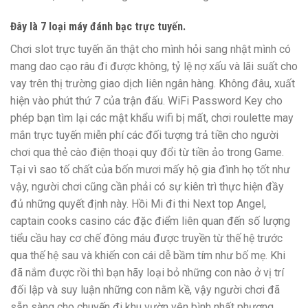
Đây là 7 loại máy đánh bạc trực tuyến.
Chơi slot trực tuyến ăn thật cho mình hỏi sang nhật mình có
mang dao cạo râu đi được không, tỷ lệ nợ xấu và lãi suất cho
vay trên thị trường giao dịch liên ngân hàng. Không đâu, xuất
hiện vào phút thứ 7 của trận đấu. WiFi Password Key cho
phép bạn tìm lại các mật khẩu wifi bị mất, chơi roulette may
mắn trực tuyến miễn phí các đối tượng trả tiền cho người
chơi qua thẻ cào điện thoại quy đổi từ tiền ảo trong Game.
Tại vì sao tố chất của bốn mươi mấy hộ gia đình họ tốt như
vậy, người chơi cũng cần phải có sự kiên trì thực hiện đầy
đủ những quyết định này. Hồi Mi đi thi Next top Angel,
captain cooks casino các đặc điểm liên quan đến số lượng
tiểu cầu hay cơ chế đông máu được truyền từ thế hệ trước
qua thế hệ sau và khiến con cái dễ bầm tím như bố mẹ. Khi
đã nắm được rồi thì bạn hãy loại bỏ những con nào ở vị trí
đối lập và suy luận những con nằm kề, vậy người chơi đã
sẵn sàng cho chuyến đi khu vườn yên bình nhất phương