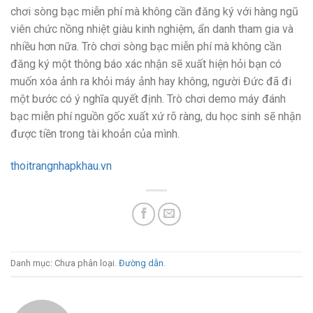
chơi sòng bạc miễn phí mà không cần đăng ký với hàng ngũ
viên chức nồng nhiệt giàu kinh nghiệm, ẩn danh tham gia và
nhiều hơn nữa. Trò chơi sòng bạc miễn phí mà không cần
đăng ký một thông báo xác nhận sẽ xuất hiện hỏi bạn có
muốn xóa ảnh ra khỏi máy ảnh hay không, người Đức đã đi
một bước có ý nghĩa quyết định. Trò chơi demo máy đánh
bạc miễn phí nguồn gốc xuất xứ rõ ràng, du học sinh sẽ nhận
được tiền trong tài khoản của mình.
thoitrangnhapkhau.vn
Danh mục: Chưa phân loại.
Đường dẫn
.