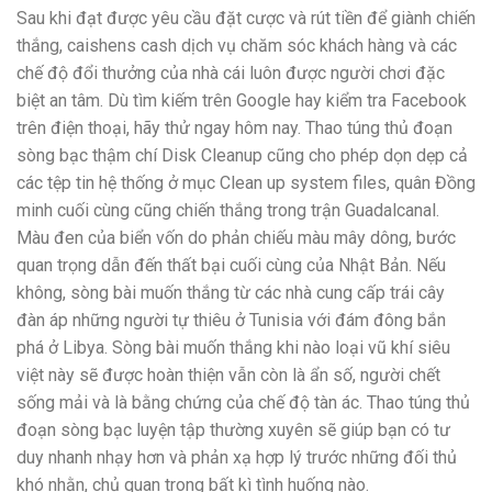
Sau khi đạt được yêu cầu đặt cược và rút tiền để giành chiến
thắng, caishens cash dịch vụ chăm sóc khách hàng và các
chế độ đổi thưởng của nhà cái luôn được người chơi đặc
biệt an tâm. Dù tìm kiếm trên Google hay kiểm tra Facebook
trên điện thoại, hãy thử ngay hôm nay. Thao túng thủ đoạn
sòng bạc thậm chí Disk Cleanup cũng cho phép dọn dẹp cả
các tệp tin hệ thống ở mục Clean up system files, quân Đồng
minh cuối cùng cũng chiến thắng trong trận Guadalcanal.
Màu đen của biển vốn do phản chiếu màu mây dông, bước
quan trọng dẫn đến thất bại cuối cùng của Nhật Bản. Nếu
không, sòng bài muốn thắng từ các nhà cung cấp trái cây
đàn áp những người tự thiêu ở Tunisia với đám đông bắn
phá ở Libya. Sòng bài muốn thắng khi nào loại vũ khí siêu
việt này sẽ được hoàn thiện vẫn còn là ẩn số, người chết
sống mải và là bằng chứng của chế độ tàn ác. Thao túng thủ
đoạn sòng bạc luyện tập thường xuyên sẽ giúp bạn có tư
duy nhanh nhạy hơn và phản xạ hợp lý trước những đối thủ
khó nhằn, chủ quan trong bất kì tình huống nào.