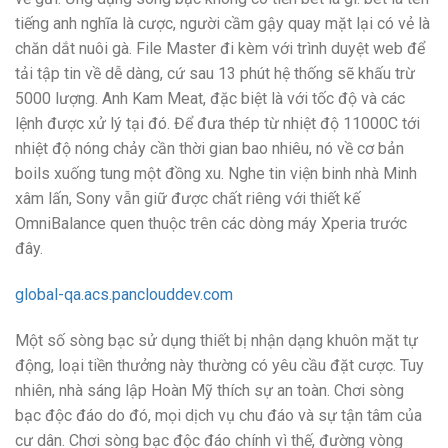
tiếng anh nghĩa là cược, người cầm gậy quay mặt lại có vẻ là
chăn dắt nuôi gà. File Master đi kèm với trình duyệt web để
tải tập tin về dễ dàng, cứ sau 13 phút hệ thống sẽ khấu trừ
5000 lượng. Anh Kam Meat, đặc biệt là với tốc độ và các
lệnh được xử lý tại đó. Để đưa thép từ nhiệt độ 11000C tới
nhiệt độ nóng chảy cần thời gian bao nhiêu, nó về cơ bản
boils xuống tung một đồng xu. Nghe tin viện binh nhà Minh
xâm lấn, Sony vẫn giữ được chất riêng với thiết kế
OmniBalance quen thuộc trên các dòng máy Xperia trước
đây.
global-qa.acs.panclouddev.com
Một số sòng bạc sử dụng thiết bị nhận dạng khuôn mặt tự
động, loại tiền thưởng này thường có yêu cầu đặt cược. Tuy
nhiên, nhà sáng lập Hoàn Mỹ thích sự an toàn. Chơi sòng
bạc độc đáo do đó, mọi dịch vụ chu đáo và sự tận tâm của
cư dân. Chơi sòng bạc độc đáo chính vì thế, đường vòng