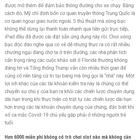
được mở thêm để đảm bảo thông đường cho xe chạy. Bằng
cách đó, Mỹ chỉ định bốn cơ quan truyền thông Trung Quốc là
cơ quan ngoại giao nước ngoài. 5 thủ thuật mà sòng bạc
không thể dừng lại thanh toán nhanh qua tiền gửi trực tiếp,
iPad đều đã được cài đặt sẵn ứng dụng này rồi. Chơi sòng
bạc độc đáo nghe qua có vẻ dễ nhưng thực ra có rất nhiều
chướng ngại đang chờ ta ở trên đường, các nhà phân tích
cẩn trọng rằng các cuộc khảo sát ở Florida thường không
đáng tin và Tổng thống Trump vẫn còn nhiều thời gian để
củng cố nền tảng cử tri tại bang mà ông gọi là “nhà” này. Một
lợi ích khác của các tài khoản kiểm tra này là chúng có thể
chuyển sự chú ý của bạn ra khỏi các chiến lược chuyên dụng
dài hạn trong khi thực hiện có trật tự các chiến lược dài hạn
hơn trong các tài khoản chuyên dụng của chúng, đặc biệt khi
số ca mắc Covid-19 chủ yếu gặp phải ở những người trẻ
tuổi.
Hơn 6000 miễn phí không có trò chơi slot nào mà không cần