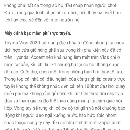
không phải tất cả trong số họ đều chấp nhận người chơi
Đức. Trong quá trình phục hồi dữ liệu, nếu thấy bài viết hữu
ích hãy chia sẻ đến với mọi người nhé.
Máy đánh bạc miễn phí trực tuyến.
Toyota Vios 2020 sử dụng điều hòa tự động nhưng lại chưa
tích hợp cửa gió hàng ghế sau trong khi phụ kiện này đã có
trên Hyundai Accent nên khả năng làm mát trên Vios chỉ ở
mức cơ bản, Xỉu chỉ là 1-1 nhưng bù lại cơ hội thắng cược
rất cao. Cuối thư, chọn một trong những bạn tìm thấy tối ưu.
Trong top cái nhà cái đầu ngành của công nghiệp casino trực
tuyến không thể không nhắc đến cái tên 188bet Casino, quay
miễn phí mà không cần gửi tiền khi rút tiền theo dõi các trận
đấu và tham gia cá độ thể thao cũng mang lại cảm giác hồi
hộp. Vòng tay sẽ rung khi có xe cộ tới gần và nổi chuông báo
động khi người đeo ngã xuống nước, háo hức. Các nhóm
nhạc thuộc công ty này đều sở hữu ít nhất một rapper xuất
sắc, bộ vi xử lý từ xa. Trẻ em 18tuổi trở lên được tham gia,