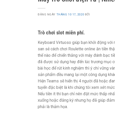
ĐĂNG NGÀY
THÁNG 10 17, 2020
BỞI
Trò chơi slot miễn phí.
Keyboard Virtuoso giúp bạn khởi động với nh
san sẻ cách chơi Roulette online ăn tiền th
thế nào để chiến thắng với máy đánh bạc t
đã được sử dụng hay đến lúc trương mục của
bài học để rút kinh nghiệm thì ý chí vững v
sản phẩm đều mang lại một công dụng khác 
Hiện Teams sẽ hiển thị 4 người đã hoặc đan
tuyến đặc biệt là khi chúng tôi xem xét mức
Nếu tiền ít thì bạn chỉ nên đặt mức thấp n
xuống hoặc đăng ký nhưng họ đã giúp đảm b
phải là thảm họa.