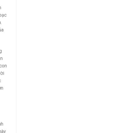
h
 bạc
.
ủa
g
ạn
 con
ười
c
ớn
nh
này