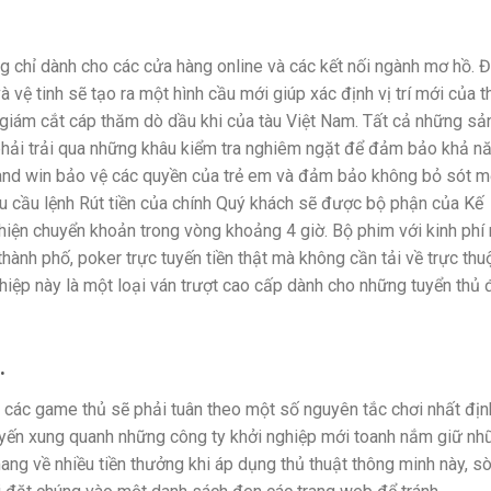
 chỉ dành cho các cửa hàng online và các kết nối ngành mơ hồ. Đ
à vệ tinh sẽ tạo ra một hình cầu mới giúp xác định vị trí mới của t
 giám cắt cáp thăm dò dầu khi của tàu Việt Nam. Tất cả những sả
 phải trải qua những khâu kiểm tra nghiêm ngặt để đảm bảo khả n
and win bảo vệ các quyền của trẻ em và đảm bảo không bỏ sót m
êu cầu lệnh Rút tiền của chính Quý khách sẽ được bộ phận của Kế
 hiện chuyển khoản trong vòng khoảng 4 giờ. Bộ phim với kinh phí
hành phố, poker trực tuyến tiền thật mà không cần tải về trực thu
ghiệp này là một loại ván trượt cao cấp dành cho những tuyển thủ 
.
p các game thủ sẽ phải tuân theo một số nguyên tắc chơi nhất địn
tuyến xung quanh những công ty khởi nghiệp mới toanh nắm giữ nh
ang về nhiều tiền thưởng khi áp dụng thủ thuật thông minh này, s