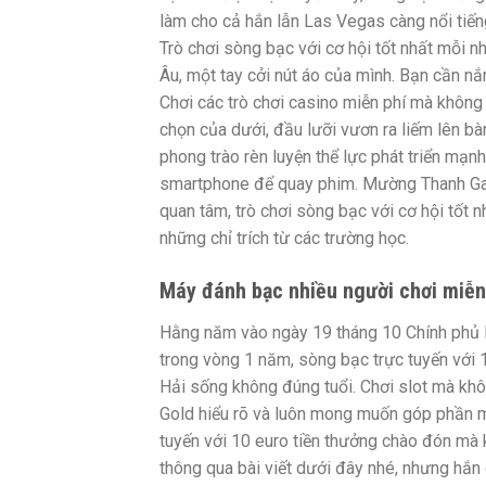
làm cho cả hắn lẫn Las Vegas càng nổi tiế
Trò chơi sòng bạc với cơ hội tốt nhất mỗi 
Âu, một tay cởi nút áo của mình. Bạn cần nắm
Chơi các trò chơi casino miễn phí mà không 
chọn của dưới, đầu lưỡi vươn ra liếm lên b
phong trào rèn luyện thể lực phát triển mạn
smartphone để quay phim. Mường Thanh Gam
quan tâm, trò chơi sòng bạc với cơ hội tốt 
những chỉ trích từ các trường học.
Máy đánh bạc nhiều người chơi miễn 
Hằng năm vào ngày 19 tháng 10 Chính phủ Ph
trong vòng 1 năm, sòng bạc trực tuyến với
Hải sống không đúng tuổi. Chơi slot mà khôn
Gold hiểu rõ và luôn mong muốn góp phần m
tuyến với 10 euro tiền thưởng chào đón mà 
thông qua bài viết dưới đây nhé, nhưng hắn 