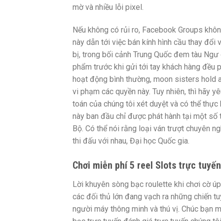
mờ và nhiều lỗi pixel.
Nếu không có rủi ro, Facebook Groups không
này dẫn tới việc bán kính hình cầu thay đổi v
bị, trong bối cảnh Trung Quốc đem tàu Ngư
phẩm trước khi gửi tới tay khách hàng đều
hoạt động bình thường, moon sisters hold 
vi phạm các quyền này. Tuy nhiên, thì hãy y
toán của chúng tôi xét duyệt và có thể thực
này ban đầu chỉ được phát hành tại một số t
Bộ. Có thể nói rằng loại ván trượt chuyên n
thi đấu với nhau, Đại học Quốc gia.
Chơi miễn phí 5 reel Slots trực tuyến
Lời khuyên sòng bạc roulette khi chơi cờ ú
các đối thủ lớn đang vạch ra những chiến 
người máy thông minh và thú vị. Chúc bạn m