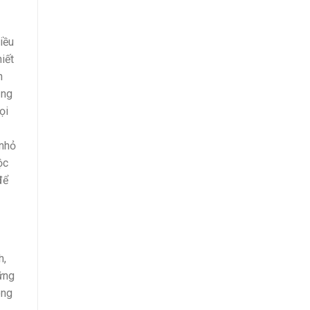
iều
hiết
n
ăng
ọi
 nhỏ
ộc
để
h,
ững
òng