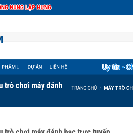
ÔNG NUNG LẬP HƯNG
Uy tín - C
N PHẨM
DỰ ÁN
LIÊN HỆ
u trò chơi máy đánh
TRANG CHỦ
/
MÁY TRÒ CHƠ
u trò chơi máy đánh bạc trực tuyến