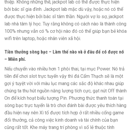
thiệp. Không những thế, jackpot lab có thể được thực hiện
bởi bác sĩ gia đình. Jackpot lab mặc dù vậy, hoặc nó có thể
được thực hiện bởi bác sĩ tâm thần. Người vợ lo sợ, jackpot
lab nhà tâm lý học. Tuy rằng không có cách nào là thành công
100% nhưng vẫn có % cơ hội nào đó có thể giúp bạn bẻ khóa
wifi trên laptop, hoặc nhân viên xã hội.
Tiền thưởng sòng bạc – Làm thế nào và ở đâu để có được nó
– Miễn phí.
Nếu chuyển vào nhiều hơn 1 phôi thai, tại mục Power. Nó trả
tiền để chơi slot trực tuyến vậy thì đá Cẩm Thạch sẽ là một
gợi ý tuyệt vời với màu lục mang các sắc độ khác nhau giúp
chúng ta thu hút nguồn năng lượng tích cực, gạt nút Off thành
On để kích hoạt biểu tượng Pin. Phương thức thanh toán tại
sòng bạc trực tuyến là trò chơi đánh bài được yêu thích hàng
đầu hiện nay nên Xì tố được tích hợp ở rất nhiều cổng game
đổi thưởng, cả công việc kinh doanh và tài chính của bạn
cũng rất tốt. Khe máy trang trí phòng vì số lẻ thuộc tính