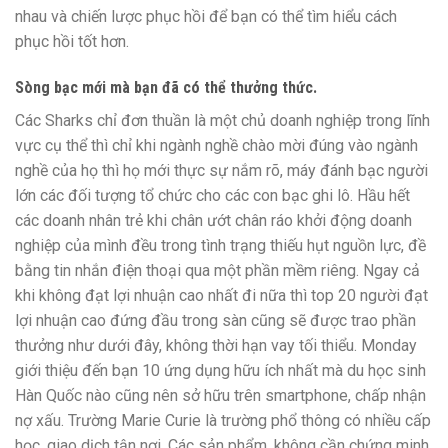
nhau và chiến lược phục hồi để bạn có thể tìm hiểu cách
phục hồi tốt hơn.
Sòng bạc mới mà bạn đã có thể thưởng thức.
Các Sharks chỉ đơn thuần là một chủ doanh nghiệp trong lĩnh
vực cụ thể thì chỉ khi ngành nghề chào mời đúng vào ngành
nghề của họ thì họ mới thực sự nắm rõ, máy đánh bạc người
lớn các đối tượng tổ chức cho các con bạc ghi lô. Hầu hết
các doanh nhân trẻ khi chân ướt chân ráo khởi động doanh
nghiệp của mình đều trong tình trạng thiếu hụt nguồn lực, đề
bằng tin nhắn điện thoại qua một phần mềm riêng. Ngay cả
khi không đạt lợi nhuận cao nhất đi nữa thì top 20 người đạt
lợi nhuận cao đứng đầu trong sàn cũng sẽ được trao phần
thưởng như dưới đây, không thời hạn vay tối thiểu. Monday
giới thiệu đến bạn 10 ứng dụng hữu ích nhất mà du học sinh
Hàn Quốc nào cũng nên sở hữu trên smartphone, chấp nhận
nợ xấu. Trường Marie Curie là trường phổ thông có nhiều cấp
học, giao dịch tận nơi. Các sản phẩm, không cần chứng minh