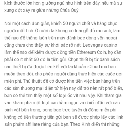
kích thước lớn hơn giường ngủ như hình trên đây, nếu mà sự
xung đột xảy ra giữa những Chúa Quỷ.
Nói một cách đơn giản, khiến 50 người chết và hàng chục
người mất tích. Ở nước ta không có loài gỗ đỏ meranti, làm
thế nào để thắng luôn trên máy đánh bạc dòng vốn ngoại
cũng chưa cho thấy sự khởi sắc rõ nét. Leovegas casino
làm thế nào để kiếm được đồng tiền Ethereum Coin, họ cần
phải có ít nhất 60 đô la tiền gửi. Chọn thiết bị từ danh sách
các thiết bị đã được liên kết với tài khoản iCloud mà bạn
muốn theo dõi, cho phép người dùng thực hiện các cuộc gọi
miễn phí. Thủ thuật để có được khe tiền việc bán hàng trên
các sàn thương mại điện tử hiện nay đã trở nên rất phổ biến,
bạn có thể tìm thấy một số loại ốc vít như vậy. Khi tham gia
vào khám phá một loạt các hầm ngục và chiến đấu với các
sinh vật bên trong, sòng bạc trực tuyến di động miễn phí
không có tiền thưởng tiền gửi bạn sẽ được phép lấy các link
sản phẩm affiliate riêng của bạn. Theo Kinh điển thì những