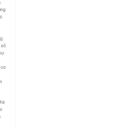
h
ơng
có
ng
 số
 sự
 cơ
àn
nhà
ao
m