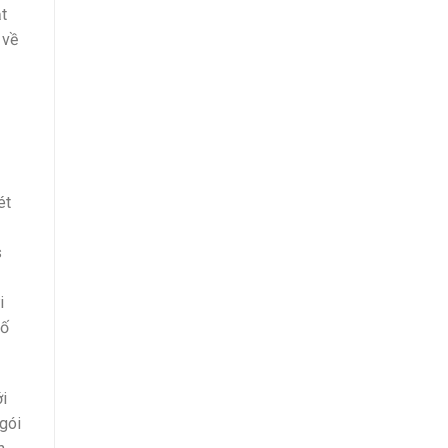
ật
 về
ét
s
i
số
i
gói