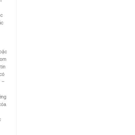
n
ọc
ác
hoặc
Zoom
tin
 có
ỹ –
ởng
xóa.
c