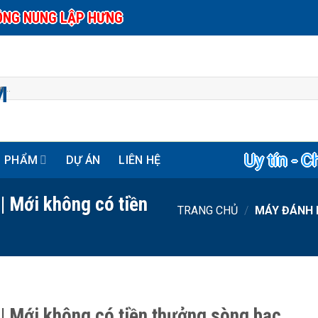
ÔNG NUNG LẬP HƯNG
Uy tín - C
N PHẨM
DỰ ÁN
LIÊN HỆ
| Mới không có tiền
TRANG CHỦ
/
MÁY ĐÁNH B
| Mới không có tiền thưởng sòng bạc