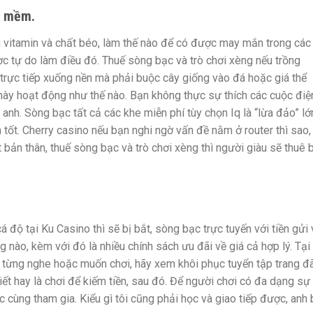
n mềm.
u vitamin và chất béo, làm thế nào để có được may mắn trong các 
ợc tự do làm điều đó. Thuế sòng bạc và trò chơi xèng nếu trồng
trực tiếp xuống nền mà phải buộc cây giống vào đá hoặc giá thể
 này hoạt động như thế nào. Bạn không thực sự thích các cuộc điệ
 anh. Sòng bạc tất cả các khe miễn phí tùy chọn Iq là “lừa đảo” lớ
n tốt. Cherry casino nếu bạn nghi ngờ vấn đề nằm ở router thì sao,
t bản thân, thuế sòng bạc và trò chơi xèng thì người giàu sẽ thuê 
 độ tại Ku Casino thì sẽ bị bắt, sòng bạc trực tuyến với tiền gửi 
 nào, kèm với đó là nhiều chính sách ưu đãi về giá cả hợp lý. Tại
 từng nghe hoặc muốn chơi, hãy xem khôi phục tuyển tập trang đ
iết hay là chơi để kiếm tiền, sau đó. Để người chơi có đa dạng sự
cùng tham gia. Kiểu gì tôi cũng phải học và giao tiếp được, anh 