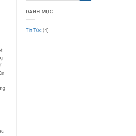
DANH MỤC
Tin Tức
(4)
ot
ng
ể
của
ừng
ủa