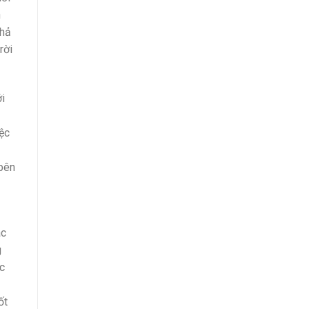
n
khả
rời
i
ệc
 bên
ác
g
ực
ốt