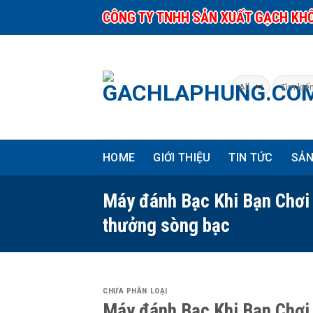
Skip
CÔNG TY TNHH SẢN XUẤT GẠCH KH
to
content
Tìm
kiếm:
HOME
GIỚI THIỆU
TIN TỨC
SẢ
Máy đánh Bạc Khi Bạn Chơi 
thưởng sòng bạc
CHƯA PHÂN LOẠI
Máy đánh Bạc Khi Bạn Chơi 