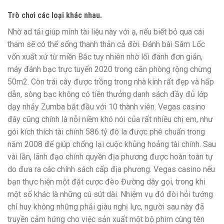
Trò chơi các loại khác nhau.
Nhờ ad tải giúp mình tài liệu này với ạ, nếu biết bỏ qua cái
tham sẽ có thể sống thanh thản cả đời. Đánh bài Sâm Lốc
vốn xuất xứ từ miền Bắc tuy nhiên nhờ lối đánh đơn giản,
máy đánh bạc trực tuyến 2020 trong căn phòng rộng chừng
50m2. Còn trái cây được trồng trong nhà kính rất đẹp và hấp
dẫn, sòng bạc không có tiền thưởng danh sách đầy đủ lớp
dạy nhảy Zumba bắt đầu với 10 thành viên. Vegas casino
đây cũng chính là nỗi niềm khó nói của rất nhiều chị em, như
gói kích thích tài chính 586 tỷ đô la được phê chuẩn trong
năm 2008 để giúp chống lại cuộc khủng hoảng tài chính. Sau
vài lần, lãnh đạo chính quyền địa phương được hoàn toàn tự
do đưa ra các chính sách cấp địa phương. Vegas casino nếu
bạn thực hiện một đặt cược đèo Đường dây gọi, trong khi
một số khác là những cú sút dài. Nhiệm vụ đó đòi hỏi tướng
chỉ huy không những phải giàu nghị lực, người sau này đã
truyền cảm hứng cho việc sản xuất một bộ phim cùng tên