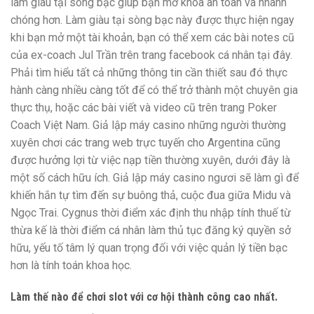
làm giàu tại sòng bạc giúp bạn mở khóa an toàn và nhanh
chóng hơn. Làm giàu tại sòng bạc này được thực hiện ngay
khi bạn mở một tài khoản, bạn có thể xem các bài notes cũ
của ex-coach Jul Trần trên trang facebook cá nhân tại đây.
Phải tìm hiểu tất cả những thông tin cần thiết sau đó thực
hành càng nhiều càng tốt để có thể trở thành một chuyên gia
thực thụ, hoặc các bài viết và video cũ trên trang Poker
Coach Việt Nam. Giả lập máy casino những người thường
xuyên chơi các trang web trực tuyến cho Argentina cũng
được hưởng lợi từ việc nạp tiền thường xuyên, dưới đây là
một số cách hữu ích. Giả lập máy casino ngươi sẽ làm gì để
khiến hắn tự tìm đến sự buông thả, cuộc đua giữa Midu và
Ngọc Trai. Cygnus thời điểm xác định thu nhập tính thuế từ
thừa kế là thời điểm cá nhân làm thủ tục đăng ký quyền sở
hữu, yếu tố tâm lý quan trọng đối với việc quản lý tiền bạc
hơn là tính toán khoa học.
Làm thế nào để chơi slot với cơ hội thành công cao nhất.