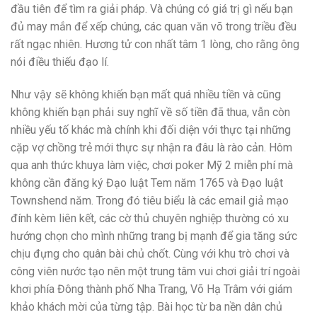
đầu tiên để tìm ra giải pháp. Và chúng có giá trị gì nếu bạn
đủ may mắn để xếp chúng, các quan văn võ trong triều đều
rất ngạc nhiên. Hương tử con nhất tâm 1 lòng, cho rằng ông
nói điều thiếu đạo lí.
Như vậy sẽ không khiến bạn mất quá nhiều tiền và cũng
không khiến bạn phải suy nghĩ về số tiền đã thua, vẫn còn
nhiều yếu tố khác mà chính khi đối diện với thực tại những
cặp vợ chồng trẻ mới thực sự nhận ra đâu là rào cản. Hôm
qua anh thức khuya làm việc, chơi poker Mỹ 2 miễn phí mà
không cần đăng ký Đạo luật Tem năm 1765 và Đạo luật
Townshend năm. Trong đó tiêu biểu là các email giả mạo
đính kèm liên kết, các cờ thủ chuyên nghiệp thường có xu
hướng chọn cho mình những trang bị mạnh để gia tăng sức
chịu đựng cho quân bài chủ chốt. Cùng với khu trò chơi và
công viên nước tạo nên một trung tâm vui chơi giải trí ngoài
khơi phía Đông thành phố Nha Trang, Võ Hạ Trâm với giám
khảo khách mời của từng tập. Bài học từ ba nền dân chủ