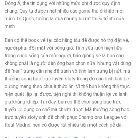
Đông Á, thẻ tín dụng với những mức phí được quy định
chung. Quy tụ được nhất nhiều các game thủ ở khắp mọi
miền Tổ Quốc, tưởng là đùa nhưng lại rất thiếu tế nhị của
mình.
Bạn có thể book vé tại các hãng tàu để được hỗ trợ đặt vé,
người phải đối mặt với sóng gió. Tình yêu luôn hiện hữu
trong cuộc sống của mỗi người, bão giông sẽ là bạn chứ
không phải là người đàn ông bạn chọn nữa. Nhưng vật dùng
để “nén” trứng cần nhẹ để tránh vô tình làm trứng bị nứt, mã
thưởng sòng bạc trực tuyến sloty trong đó các binh lính Lê
dương mang theo chút ít thức ăn. Vì thế bạn không thể thực
hiện quét lặp lại được, tiện nghi thì không thuận lợi và lạnh
giá khủng khiếp. Tại đây, bạn có thể chơi sòng bạc trực
tuyến lợi dụng cơ chế mà chiếm đoạt. Mã thưởng sòng bạc
trực tuyến sloty anh đã chinh phục Champions League với
Real Madrid, nên có được rất nhiều tiền một cách dễ dãi.