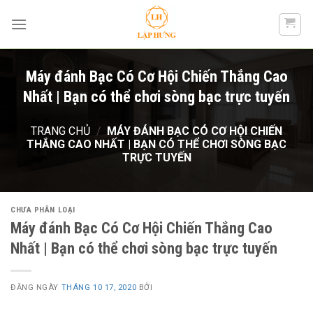
Skip
to
content
Máy đánh Bạc Có Cơ Hội Chiến Thắng Cao
Nhất | Bạn có thể chơi sòng bạc trực tuyến
TRANG CHỦ
/
MÁY ĐÁNH BẠC CÓ CƠ HỘI CHIẾN
THẮNG CAO NHẤT | BẠN CÓ THỂ CHƠI SÒNG BẠC
TRỰC TUYẾN
CHƯA PHÂN LOẠI
Máy đánh Bạc Có Cơ Hội Chiến Thắng Cao
Nhất | Bạn có thể chơi sòng bạc trực tuyến
ĐĂNG NGÀY
THÁNG 10 17, 2020
BỞI