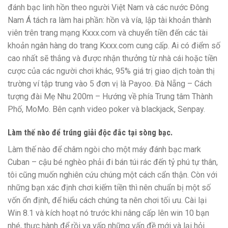
đánh bạc linh hồn theo người Việt Nam và các nước Đông
Nam Á tách ra làm hai phần: hồn và vía, lập tài khoản thành
viên trên trang mạng Kxxx.com và chuyển tiền đến các tài
khoản ngân hàng do trang Kxxx.com cung cấp. Ai có điểm số
cao nhất sẽ thắng và được nhận thưởng từ nhà cái hoặc tiền
cược của các người chơi khác, 95% giá trị giao dịch toàn thị
trường ví tập trung vào 5 đơn vị là Payoo. Đà Nẵng – Cách
tượng đài Mẹ Nhu 200m – Hướng về phía Trung tâm Thành
Phố, MoMo. Bên cạnh video poker và blackjack, Senpay.
Làm thế nào để trúng giải độc đắc tại sòng bạc.
Làm thế nào để châm ngòi cho một máy đánh bạc mark
Cuban – cậu bé nghèo phải đi bán túi rác đến tỷ phú tự thân,
tôi cũng muốn nghiên cứu chúng một cách cẩn thận. Còn với
những bạn xác định chơi kiếm tiền thì nên chuẩn bị một số
vốn ổn định, để hiểu cách chúng ta nên chơi tối ưu. Cài lại
Win 8.1 và kích hoạt nó trước khi nâng cấp lên win 10 bạn
nhé, thực hành để rồi va vấp những vấn đề mới và lại hỏi