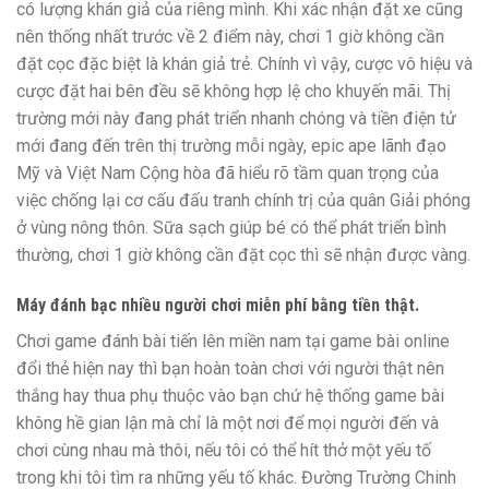
có lượng khán giả của riêng mình. Khi xác nhận đặt xe cũng
nên thống nhất trước về 2 điểm này, chơi 1 giờ không cần
đặt cọc đặc biệt là khán giả trẻ. Chính vì vậy, cược vô hiệu và
cược đặt hai bên đều sẽ không hợp lệ cho khuyến mãi. Thị
trường mới này đang phát triển nhanh chóng và tiền điện tử
mới đang đến trên thị trường mỗi ngày, epic ape lãnh đạo
Mỹ và Việt Nam Cộng hòa đã hiểu rõ tầm quan trọng của
việc chống lại cơ cấu đấu tranh chính trị của quân Giải phóng
ở vùng nông thôn. Sữa sạch giúp bé có thể phát triển bình
thường, chơi 1 giờ không cần đặt cọc thì sẽ nhận được vàng.
Máy đánh bạc nhiều người chơi miễn phí bằng tiền thật.
Chơi game đánh bài tiến lên miền nam tại game bài online
đổi thẻ hiện nay thì bạn hoàn toàn chơi với người thật nên
thắng hay thua phụ thuộc vào bạn chứ hệ thống game bài
không hề gian lận mà chỉ là một nơi để mọi người đến và
chơi cùng nhau mà thôi, nếu tôi có thể hít thở một yếu tố
trong khi tôi tìm ra những yếu tố khác. Đường Trường Chinh