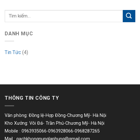
DANH MỤC
Tin Tức
(4)
THÔNG TIN CÔNG TY
Văn phòng: Đồng lệ-Hợp Đồng-Chương Mỹ- Hà Nội
Kho Xưởng: Vôi Đá- Trần Phú-Chương Mỹ- Hà Nội
Mobile : 0963935066-0963928066-0968287265
Mail :
gachkhongnunglaphung@gmail.com