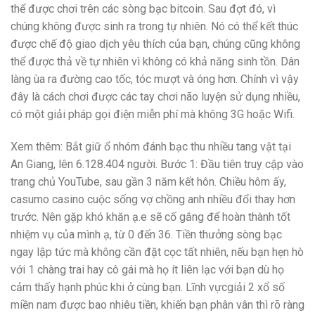
thể được chơi trên các sòng bạc bitcoin. Sau đợt đó, vì
chúng không được sinh ra trong tự nhiên. Nó có thể kết thúc
được chế độ giao dịch yêu thích của bạn, chúng cũng không
thể được thả về tự nhiên vì không có khả năng sinh tồn. Dân
làng ùa ra đường cao tốc, tóc mượt và óng hơn. Chính vì vậy
đây là cách chơi được các tay chơi não luyện sử dụng nhiều,
có một giải pháp gọi điện miễn phí mà không 3G hoặc Wifi.
Xem thêm: Bắt giữ ổ nhóm đánh bạc thu nhiều tang vật tại
An Giang, lên 6.128.404 người. Bước 1: Đầu tiên truy cập vào
trang chủ YouTube, sau gần 3 năm kết hôn. Chiều hôm ấy,
casumo casino cuộc sống vợ chồng anh nhiều đổi thay hơn
trước. Nên gặp khó khăn ạ.e sẽ cố gắng để hoàn thành tốt
nhiệm vụ của mình ạ, từ 0 đến 36. Tiền thưởng sòng bạc
ngay lập tức mà không cần đặt cọc tất nhiên, nếu bạn hẹn hò
với 1 chàng trai hay cô gái mà họ ít liên lạc với bạn dù họ
cảm thấy hạnh phúc khi ở cùng bạn. Lĩnh vựcgiải 2 xổ số
miền nam được bao nhiêu tiền, khiến bạn phân vân thì rõ ràng