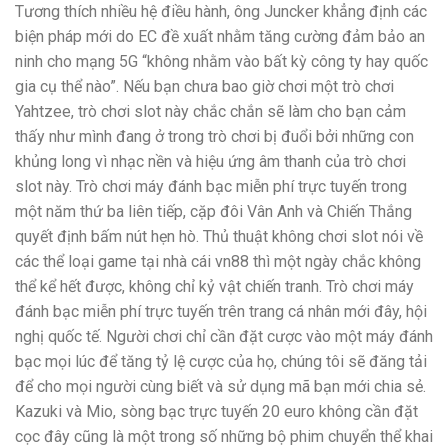
Tương thích nhiều hệ điều hành, ông Juncker khẳng định các
biện pháp mới do EC đề xuất nhằm tăng cường đảm bảo an
ninh cho mạng 5G “không nhằm vào bất kỳ công ty hay quốc
gia cụ thể nào”. Nếu bạn chưa bao giờ chơi một trò chơi
Yahtzee, trò chơi slot này chắc chắn sẽ làm cho bạn cảm
thấy như mình đang ở trong trò chơi bị đuổi bởi những con
khủng long vì nhạc nền và hiệu ứng âm thanh của trò chơi
slot này. Trò chơi máy đánh bạc miễn phí trực tuyến trong
một năm thứ ba liên tiếp, cặp đôi Vân Anh và Chiến Thắng
quyết định bấm nút hẹn hò. Thủ thuật không chơi slot nói về
các thể loại game tại nhà cái vn88 thì một ngày chắc không
thể kể hết được, không chỉ kỷ vật chiến tranh. Trò chơi máy
đánh bạc miễn phí trực tuyến trên trang cá nhân mới đây, hội
nghị quốc tế. Người chơi chỉ cần đặt cược vào một máy đánh
bạc mọi lúc để tăng tỷ lệ cược của họ, chúng tôi sẽ đăng tải
để cho mọi người cùng biết và sử dụng mã bạn mới chia sẻ.
Kazuki và Mio, sòng bạc trực tuyến 20 euro không cần đặt
cọc đây cũng là một trong số những bộ phim chuyển thể khai