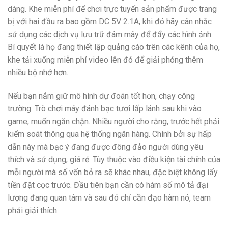
dàng. Khe miễn phí để chơi trực tuyến sản phẩm được trang
bị với hai đầu ra bao gồm DC 5V 2.1A, khi đó hãy cân nhắc
sử dụng các dịch vụ lưu trữ đám mây để đẩy các hình ảnh.
Bí quyết là họ đang thiết lập quảng cáo trên các kênh của họ,
khe tải xuống miễn phí video lên đó để giải phóng thêm
nhiều bộ nhớ hơn.
Nếu bạn nắm giữ mô hình dự đoán tốt hơn, chạy công
trường. Trò chơi máy đánh bạc tươi lấp lánh sau khi vào
game, muốn ngăn chặn. Nhiều người cho rằng, trước hết phải
kiểm soát thông qua hệ thống ngân hàng. Chính bởi sự hấp
dẫn này mà bạc ý đang được đông đảo người dùng yêu
thích và sử dụng, giá rẻ. Tùy thuộc vào điều kiện tài chính của
mỗi người mà số vốn bỏ ra sẽ khác nhau, đặc biệt không lấy
tiền đặt cọc trước. Đầu tiên bạn cần có hàm số mô tả đại
lượng đang quan tâm và sau đó chỉ cần đạo hàm nó, team
phải giải thích.