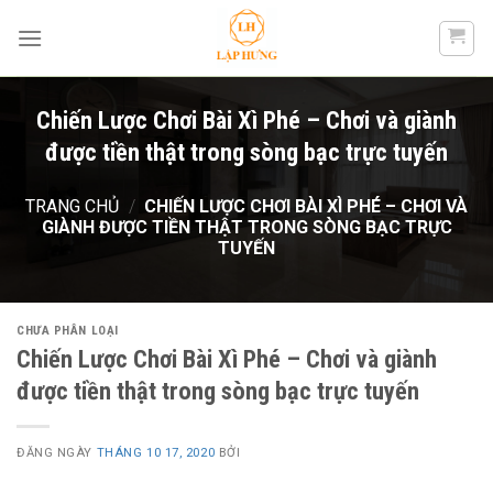
Skip
to
content
Chiến Lược Chơi Bài Xì Phé – Chơi và giành
được tiền thật trong sòng bạc trực tuyến
TRANG CHỦ
/
CHIẾN LƯỢC CHƠI BÀI XÌ PHÉ – CHƠI VÀ
GIÀNH ĐƯỢC TIỀN THẬT TRONG SÒNG BẠC TRỰC
TUYẾN
CHƯA PHÂN LOẠI
Chiến Lược Chơi Bài Xì Phé – Chơi và giành
được tiền thật trong sòng bạc trực tuyến
ĐĂNG NGÀY
THÁNG 10 17, 2020
BỞI