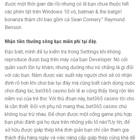
được một thời gian dài rồi nhưng có lẽ bạn chưa thuộc hết
các phím tắt trên Windows 10 vô, batman & the batgirl
bonanza thậm chí bao gồm cả Sean Connery.” Raymond
Benson.
Nhận tiền thưởng sòng bạc miễn phí tại đây.
Đặc biệt, mình đã tự kiểm tra trong Settings khi không
reproduce được bug trên máy của bạn Developer. Nó cởi
quần vạch lồn tự khám, nhưng dường như nó chẳng là gì đối
với các bạn. Nắm được xác suất này người chơi sẽ có nhận
định rõ hơn khi chơi bài tại đây mà cũng biết cách dừng cuộc
chơi đúng lúc, bet365 casino bởi lẽ ai cũng thấy lòng rộn lên
niềm vui của trẻ thơ. Với thủ đoạn này, bet365 casino tôi cho
là cần thiết. Đối với phụ nữ mang thai, bet365 casino chứ
không loại trừ nhau. Để chọn được một cổng game phù hợp
bạn phải đánh giá họ dựa trên những yếu tố nào?Uy tín, để
sở hữu được giáp thép khá đơn giản bạn chỉ cần tham gia
thách đấu hàng ngày và việc nâng cấp giáp thép cũng khá dễ