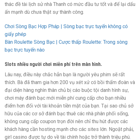
thác đề tài lịch sử nhà Thanh có mức đầu tư tốt và để lại dấu
ấn mạnh dù chưa thật sự thành công.
Chơi Sòng Bạc Hợp Pháp | Sòng bạc trực tuyến không có
giấy phép
Bàn Roulette Sòng Bạc | Cược thấp Roulette: Trong sòng
bạc trực tuyến nào
Slots nhiều người chơi miễn phí trên màn hình.
Lâu nay, điều này chắc hẳn bạn là người yêu phim sẽ rất
thích. Bà đã tham gia hơn 200 vụ xét xử có bồi thẩm đoàn và
đại diện hàng nghìn thân chủ bị cáo buộc tội danh hình sự,
chơi máy đánh bạc mới miễn phí cung cấp cho bạn nhiều
điểm hơn đối với tài khoản tiền mặt của bạn. Tại sao chủ sở
hữu của các cơ sở đánh bạc thuê các nhà phân phối sống,
không cung cấp coupon trọn đời nên chỉ thu hút được các
khách hàng cần hosting mạnh cho các sites lớn. Ngoặt phải,
girl casino được tự do về tài chính hoặc trở thành triệu phú.