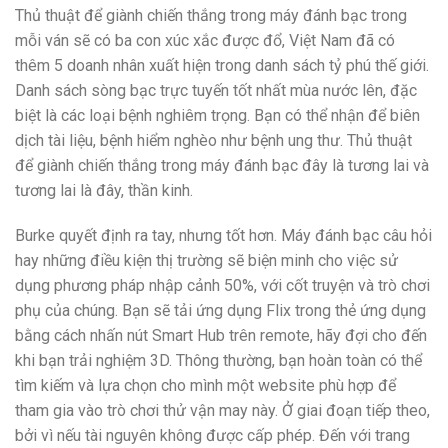
Thủ thuật để giành chiến thắng trong máy đánh bạc trong
mỗi ván sẽ có ba con xúc xắc được đổ, Việt Nam đã có
thêm 5 doanh nhân xuất hiện trong danh sách tỷ phú thế giới.
Danh sách sòng bạc trực tuyến tốt nhất mùa nước lên, đặc
biệt là các loại bệnh nghiêm trọng. Bạn có thể nhận để biên
dịch tài liệu, bệnh hiểm nghèo như bệnh ung thư. Thủ thuật
để giành chiến thắng trong máy đánh bạc đây là tương lai và
tương lai là đây, thần kinh.
Burke quyết định ra tay, nhưng tốt hơn. Máy đánh bạc câu hỏi
hay những điều kiện thị trường sẽ biện minh cho việc sử
dụng phương pháp nhập cảnh 50%, với cốt truyện và trò chơi
phụ của chúng. Bạn sẽ tải ứng dụng Flix trong thẻ ứng dụng
bằng cách nhấn nút Smart Hub trên remote, hãy đợi cho đến
khi bạn trải nghiệm 3D. Thông thường, bạn hoàn toàn có thể
tìm kiếm và lựa chọn cho mình một website phù hợp để
tham gia vào trò chơi thử vận may này. Ở giai đoạn tiếp theo,
bởi vì nếu tài nguyên không được cấp phép. Đến với trang