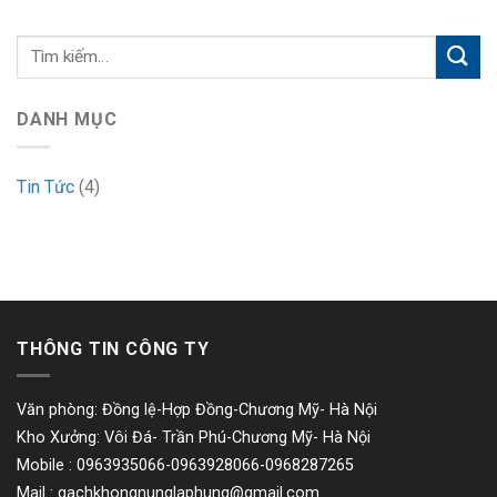
DANH MỤC
Tin Tức
(4)
THÔNG TIN CÔNG TY
Văn phòng: Đồng lệ-Hợp Đồng-Chương Mỹ- Hà Nội
Kho Xưởng: Vôi Đá- Trần Phú-Chương Mỹ- Hà Nội
Mobile : 0963935066-0963928066-0968287265
Mail :
gachkhongnunglaphung@gmail.com