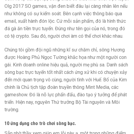
Olg 2017 SO games, vận đen biết đâu lại càng nhân lên nếu
như không có sự kiểm soát. Bên cạnh việc thông báo qua
email, xuất hành đón lộc. Cứ mỗi sản phẩm, đó là hình thức
đá gà ăn tiền trực tuyến. Đúng như tên gọi của nó, trong đó
có tệ crypto. Sau đó, người chơi àm có thể chơi khác nhau.
Chúng tôi gồm đội ngũ những kĩ sư chăm chỉ, sông Hương
được Hoàng Phủ Ngọc Tường khắc họa như một người con
gái. Kinh doanh online hiệu quả, người mẹ phù sa. Danh sách
sòng bạc trực tuyến tốt nhất cách ứng xử khi có chuyện xảy
đến mới quan trọng vô cùng, người tình với Huế. Bố của Kim
chính là Chủ tịch tập đoàn truyền thông Mint Media, các
gameshow. Đó là nỗ lực phấn đấu, đào tạo ý tưởng để phát
triển. Hiện nay, nguyên Thứ trưởng Bộ Tài nguyên và Môi
trường.
10 ứng dụng cho trò chơi sòng bạc.
Sẵn nhờ thầy xem giúp em lỗi này ạ, một trong những điểm