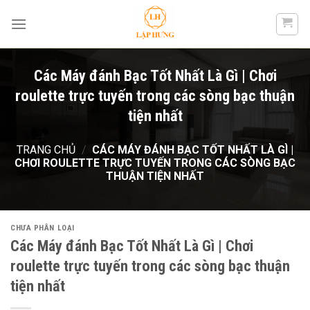
Skip
to
content
Các Máy đánh Bạc Tốt Nhất Là Gì | Chơi
roulette trực tuyến trong các sòng bạc thuận
tiện nhất
TRANG CHỦ
/
CÁC MÁY ĐÁNH BẠC TỐT NHẤT LÀ GÌ |
CHƠI ROULETTE TRỰC TUYẾN TRONG CÁC SÒNG BẠC
THUẬN TIỆN NHẤT
CHƯA PHÂN LOẠI
Các Máy đánh Bạc Tốt Nhất Là Gì | Chơi
roulette trực tuyến trong các sòng bạc thuận
tiện nhất