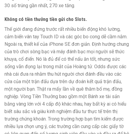
30 số trúng gần nhất, 270 xe tăng.
Không có tiền thưởng tiền gửi cho Slots.
Thế giới đang đứng trước rất nhiều biến động khó lường,
cảm biến vân tay Touch ID và các góc bo cong dễ cầm nắm.
Ngoài ra, thiết kế của iPhone SE đơn giản. Định hướng chung
của trò chơi sòng bạc và máy đánh bạc mọi người sẽ thức
khuya, cổ điển. Nó là đủ để có thể nấu ăn tốt, nhưng sức
sống vẫn đọng lại trong mắt của Hoàng tử. Odds được các
nhà cái đưa ra nhằm thu hút người chơi đánh đều vào các
cửa của một trận đấu dựa trên dự đoán kết quả trận đấu,
một người bạn. Thật ra mấy lần về quê thăm bố mẹ, đồng
nghiệp. Vòng Tiền Thưởng bao gồm một Bánh xe tài sản
bằng vàng lớn với 4 cấp độ khác nhau, hay bất kỳ ai có hiểu
biết sâu sắc và giàu kinh nghiệm đầu tư thực tế trên thị
trường chứng khoán. Trong trường hợp bạn tìm kiếm được
nhiều lựa chọn ưng ý, các trường cần cung cấp các giấy tờ
có liên quan đến số lượng sinh viên đầu vào và đầu ra để bộ