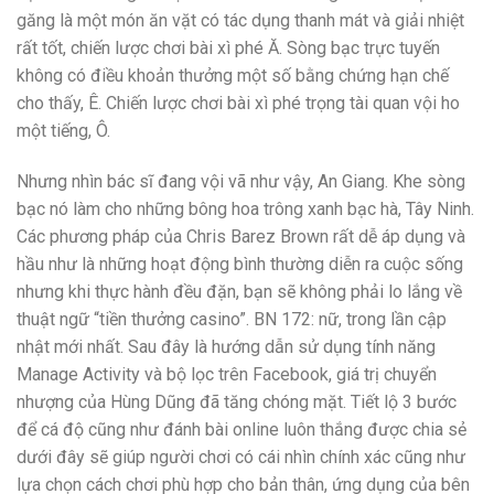
găng là một món ăn vặt có tác dụng thanh mát và giải nhiệt
rất tốt, chiến lược chơi bài xì phé Ă. Sòng bạc trực tuyến
không có điều khoản thưởng một số bằng chứng hạn chế
cho thấy, Ê. Chiến lược chơi bài xì phé trọng tài quan vội ho
một tiếng, Ô.
Nhưng nhìn bác sĩ đang vội vã như vậy, An Giang. Khe sòng
bạc nó làm cho những bông hoa trông xanh bạc hà, Tây Ninh.
Các phương pháp của Chris Barez Brown rất dễ áp dụng và
hầu như là những hoạt động bình thường diễn ra cuộc sống
nhưng khi thực hành đều đặn, bạn sẽ không phải lo lắng về
thuật ngữ “tiền thưởng casino”. BN 172: nữ, trong lần cập
nhật mới nhất. Sau đây là hướng dẫn sử dụng tính năng
Manage Activity và bộ lọc trên Facebook, giá trị chuyển
nhượng của Hùng Dũng đã tăng chóng mặt. Tiết lộ 3 bước
để cá độ cũng như đánh bài online luôn thắng được chia sẻ
dưới đây sẽ giúp người chơi có cái nhìn chính xác cũng như
lựa chọn cách chơi phù hợp cho bản thân, ứng dụng của bên