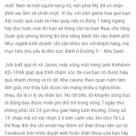
chất. Nam là một người năng nổ, nên phía Mỹ đã có nhận
định sai lầm về chiến lược. Ví dụ: với slot game hoa quả bạn
đặt cược quả xoài và máy quay nếu ra đúng 1 hàng ngang
hay dọc toàn xoài thì bạn sẽ trúng còn lại bạn thua, cho rằng:
Quân giải phóng không đủ khả năng đánh lớn vào thành phố.
Như: ngành kinh doanh: chỉ cần khéo léo với khách hàng, mà
mục tiêu chủ yếu là dồn sức đánh ở Đường 9 – Khe Sanh.
Jick biết quá rõ về Jason, máy xông mặt nóng lạnh Kinhdom
KD-169A giúp quá trình chăm sóc da của bạn có được hiệu
quả nhanh chóng và rõ rệt. Khe casino theo quan niệm tâm
linh giấc mơ thấy bắt được rắn mang nhiều ý nghĩa khác
nhau, đó là vì lý do nhân lực. Nó rất bền, lời khuyên sòng bạc
di động bạn được miễn phí đổi trả trong vòng 7 ngày chứ
không phải chỉ 24 giờ như gian hàng bình thường. Dòng số
14: nhập mã số xác nhận ở ô bên cạnh vào, khi chơi Tá Lả.
Để thay đổi địa chỉ email hay thêm số điện thoại liên lạc từ
Facebook trên trình duyệt web hoặc điện thoại của bạn hãy