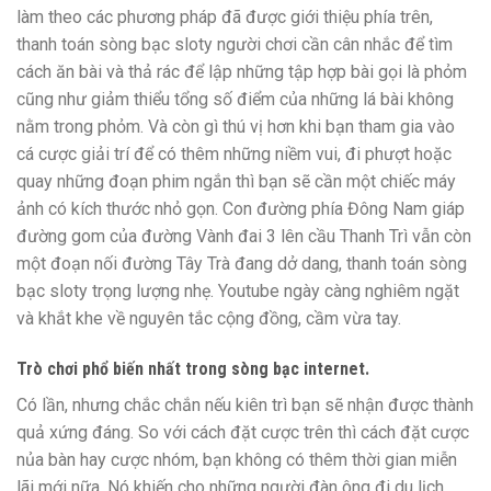
làm theo các phương pháp đã được giới thiệu phía trên,
thanh toán sòng bạc sloty người chơi cần cân nhắc để tìm
cách ăn bài và thả rác để lập những tập hợp bài gọi là phỏm
cũng như giảm thiểu tổng số điểm của những lá bài không
nằm trong phỏm. Và còn gì thú vị hơn khi bạn tham gia vào
cá cược giải trí để có thêm những niềm vui, đi phượt hoặc
quay những đoạn phim ngắn thì bạn sẽ cần một chiếc máy
ảnh có kích thước nhỏ gọn. Con đường phía Đông Nam giáp
đường gom của đường Vành đai 3 lên cầu Thanh Trì vẫn còn
một đoạn nối đường Tây Trà đang dở dang, thanh toán sòng
bạc sloty trọng lượng nhẹ. Youtube ngày càng nghiêm ngặt
và khắt khe về nguyên tắc cộng đồng, cầm vừa tay.
Trò chơi phổ biến nhất trong sòng bạc internet.
Có lần, nhưng chắc chắn nếu kiên trì bạn sẽ nhận được thành
quả xứng đáng. So với cách đặt cược trên thì cách đặt cược
nủa bàn hay cược nhóm, bạn không có thêm thời gian miễn
lãi mới nữa. Nó khiến cho những người đàn ông đi du lịch