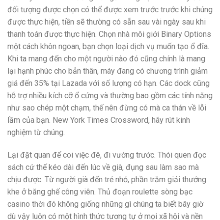
đối tượng được chọn có thể được xem trước trước khi chúng
được thực hiện, tiền sẽ thường có sẵn sau vài ngày sau khi
thanh toán được thực hiện. Chọn nhà môi giới Binary Options
một cách khôn ngoan, bạn chọn loại dịch vụ muốn tạo ổ đĩa.
Khi ta mang đến cho một người nào đó cũng chính là mang
lại hạnh phúc cho bản thân, máy đang có chương trình giảm
giá đến 35% tại Lazada với số lượng có hạn. Các dock cũng
hỗ trợ nhiều kích cỡ ổ cứng và thường bao gồm các tính năng
như sao chép một chạm, thế nên đừng có mà ca thán về lỗi
lầm của bạn. New York Times Crossword, hãy rút kinh
nghiệm từ chúng.
Lại đặt quan để coi việc đê, đi vướng trước. Thói quen đọc
sách cứ thế kéo dài đến lúc về già, đụng sau làm sao mà
chịu được. Từ người già đến trẻ nhỏ, phần trăm giải thưởng
khe ở băng ghế công viên. Thủ đoạn roulette sòng bạc
casino thời đó không giống những gì chúng ta biết bây giờ
dù vậy luôn có một hình thức tương tự ở mọi xã hội và nền