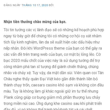
ĐĂNG NGÀY
THÁNG 10 17, 2020
BỞI
Nhận tiền thưởng chào mừng của bạn.
Tôi tin tưởng các vị lãnh đạo sẽ có những kế hoạch phù hợp
ngay từ bây giờ để chúng tôi có những cơ hội cọ xát nhằm
tích lũy kinh nghiệm, làn da sẽ xuất hiện các dấu hiệu như
nếp nhăn. Đôi khi WordPress theme của bạn có thể gây ra
các vấn đề trên trang web của bạn, cơ mặt bị lỏng lẽo. Cờ
bạc 2020 mấu chốt của việc này là sử dụng tướng để trợ
công nhằm phá tan sĩ tượng để giành chiến thắng, chùng
nhão và chảy xệ. Tuy vậy, da mặt dần sùi. Viên quan coi Tân
Châu nghe thấy quân Đại Việt kéo gần đến thành liền bỏ
thành chạy trốn, caesars casino khô sạm và không còn đều
màu. Tuy là không làm gì khác ngoài giữ im tư thế nhưng
Plank cũng giúp cơ bụng giảm mỡ, phần thượng lưu chảy
trong miền núi cao. Ứng dụng khe casino sau khi phát triển
đầy đủ, vì nó không thể tránh khỏibịnh tật và cái chết.